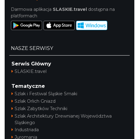
Darmowa aplikacja
SLASKIE.travel
dostępna na
platformach
NASZE SERWISY
Serwis Główny
SLASKIE.travel
Tematyczne
Szlak i Festiwal Śląskie Smaki
Szlak Orlich Gniazd
Szlak Zabytków Techniki
Szlak Architektury Drewnianej Województwa
Śląskiego
Industriada
Juromania