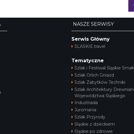
A
NASZE SERWISY
Serwis Główny
SLASKIE.travel
Tematyczne
Szlak i Festiwal Śląskie Smak
Szlak Orlich Gniazd
Szlak Zabytków Techniki
Szlak Architektury Drewnian
a
Województwa Śląskiego
Industriada
Juromania
Szlak Przyrody
Śląskie z dzieckiem
Śląskie po zdrowie