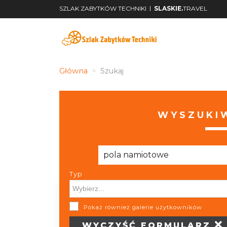
|
SZLAK ZABYTKÓW TECHNIKI
SLASKIE.
TRAVEL
Główna
Szukaj
WYSZUKIW
Typ
Typ
Pokaż również galerie użytkowników
WYCZYŚĆ
FORMULARZ