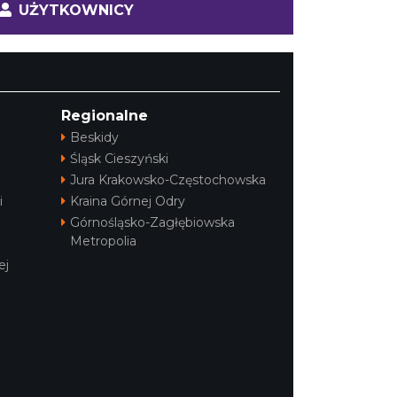
UŻYTKOWNICY
Regionalne
Beskidy
Śląsk Cieszyński
Jura Krakowsko-Częstochowska
i
Kraina Górnej Odry
Górnośląsko-Zagłębiowska
Metropolia
ej