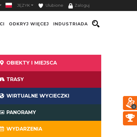
JĘZYK
Ulubione
Zaloguj
CI
ODKRYJ WIĘCEJ
INDUSTRIADA
OBIEKTY I MIEJSCA
TRASY
WIRTUALNE WYCIECZKI
0
PANORAMY
WYDARZENIA