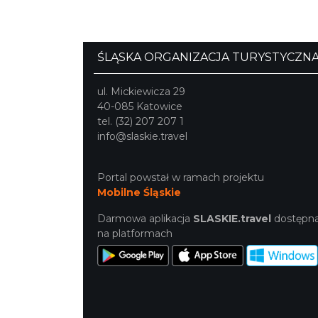
ŚLĄSKA ORGANIZACJA TURYSTYCZN
ul. Mickiewicza 29
40-085 Katowice
tel. (32) 207 207 1
info@slaskie.travel
Portal powstał w ramach projektu
Mobilne Śląskie
Darmowa aplikacja
SLASKIE.travel
dostępn
na platformach