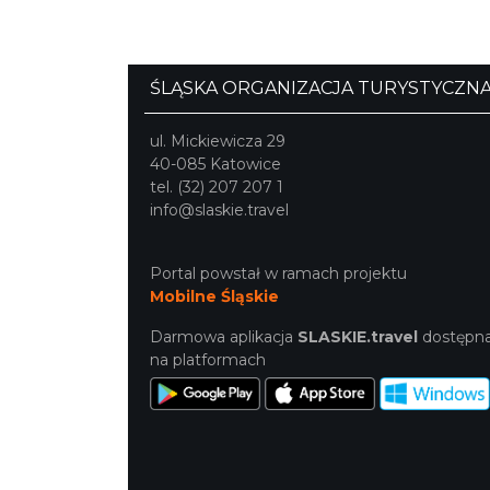
ŚLĄSKA ORGANIZACJA TURYSTYCZN
ul. Mickiewicza 29
40-085 Katowice
tel. (32) 207 207 1
info@slaskie.travel
Portal powstał w ramach projektu
Mobilne Śląskie
Darmowa aplikacja
SLASKIE.travel
dostępn
na platformach