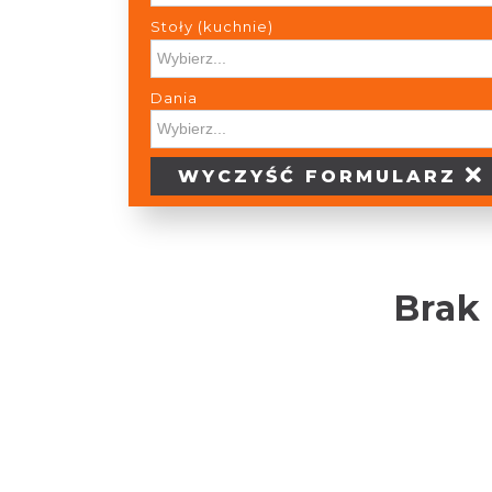
Stoły (kuchnie)
Stoły (kuchnie)
Dania
Dania
WYCZYŚĆ
FORMULARZ
Brak