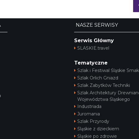
A
NASZE SERWISY
Serwis Główny
SLASKIE.travel
Tematyczne
Szlak i Festiwal Śląskie Smak
Szlak Orlich Gniazd
Szlak Zabytków Techniki
Szlak Architektury Drewnian
a
Województwa Śląskiego
Industriada
Juromania
Szlak Przyrody
Śląskie z dzieckiem
Śląskie po zdrowie