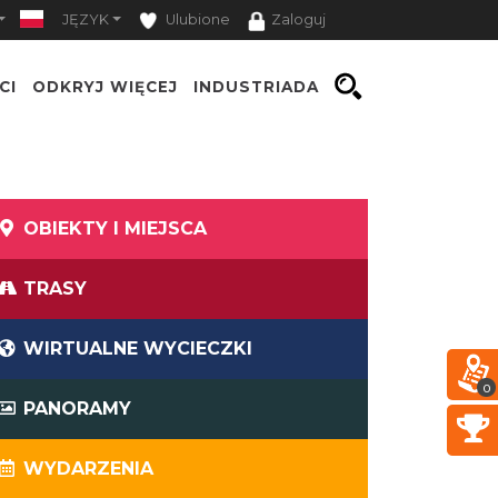
JĘZYK
Ulubione
Zaloguj
CI
ODKRYJ WIĘCEJ
INDUSTRIADA
OBIEKTY I MIEJSCA
TRASY
WIRTUALNE WYCIECZKI
0
PANORAMY
WYDARZENIA