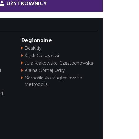
UŻYTKOWNICY
Regionalne
Beskidy
Śląsk Cieszyński
Jura Krakowsko-Częstochowska
i
Kraina Górnej Odry
Górnośląsko-Zagłębiowska
Metropolia
ej