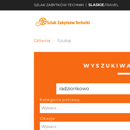
|
SZLAK ZABYTKÓW TECHNIKI
SLASKIE.
TRAVEL
Główna
Szukaj
WYSZUKIWA
Kategoria potrawy
Kategoria potrawy
Okazje
Okazje