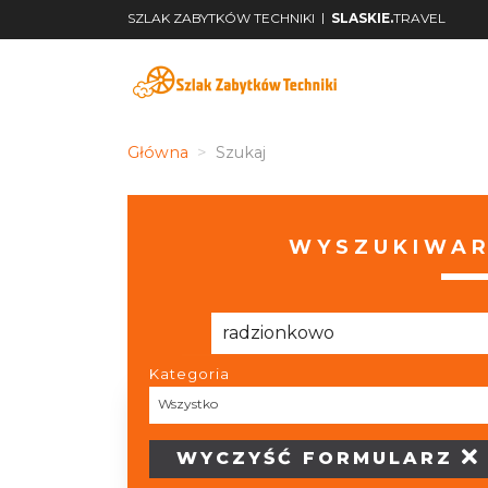
|
SZLAK ZABYTKÓW TECHNIKI
SLASKIE.
TRAVEL
Główna
Szukaj
WYSZUKIWAR
Kategoria
Wszystko
WYCZYŚĆ
FORMULARZ