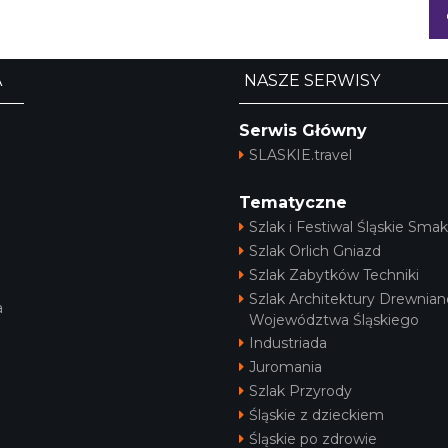
A
NASZE SERWISY
Serwis Główny
SLASKIE.travel
Tematyczne
Szlak i Festiwal Śląskie Smak
Szlak Orlich Gniazd
Szlak Zabytków Techniki
Szlak Architektury Drewnian
a
Województwa Śląskiego
Industriada
Juromania
Szlak Przyrody
Śląskie z dzieckiem
Śląskie po zdrowie