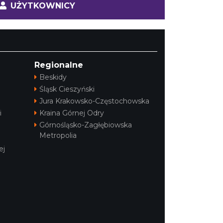
UŻYTKOWNICY
Regionalne
Beskidy
Śląsk Cieszyński
Jura Krakowsko-Częstochowska
i
Kraina Górnej Odry
Górnośląsko-Zagłębiowska
Metropolia
ej