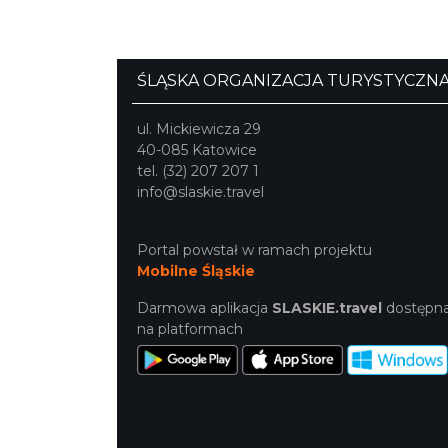
ŚLĄSKA ORGANIZACJA TURYSTYCZN
ul. Mickiewicza 29
40-085 Katowice
tel. (32) 207 207 1
info@slaskie.travel
Portal powstał w ramach projektu
Mobilne Śląskie
Darmowa aplikacja
SLASKIE.travel
dostępn
na platformach