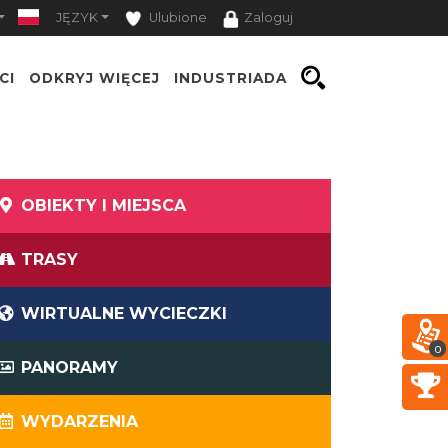
JĘZYK
Ulubione
Zaloguj
CI
ODKRYJ WIĘCEJ
INDUSTRIADA
OBIEKTY I MIEJSCA
TRASY
WIRTUALNE WYCIECZKI
0
PANORAMY
WYDARZENIA