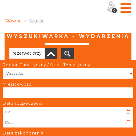
0
Główna
Szukaj
WYSZUKIWARKA - WYDARZENIA
Region Turystyczny / Szlak Tematyczny
Brak wyników
Miejscowość
Data rozpoczęcia
OBIEKTY I MIEJSCA
TRASY
Data zakończenia