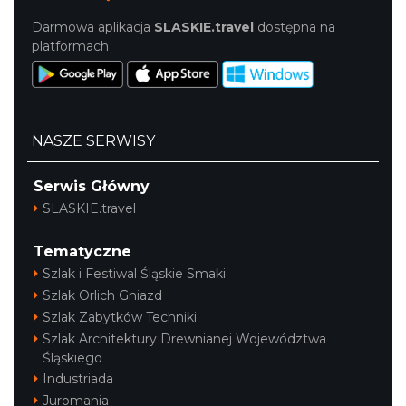
Darmowa aplikacja
SLASKIE.travel
dostępna na
platformach
NASZE SERWISY
Serwis Główny
SLASKIE.travel
Tematyczne
Szlak i Festiwal Śląskie Smaki
Szlak Orlich Gniazd
Szlak Zabytków Techniki
Szlak Architektury Drewnianej Województwa
Śląskiego
Industriada
Juromania