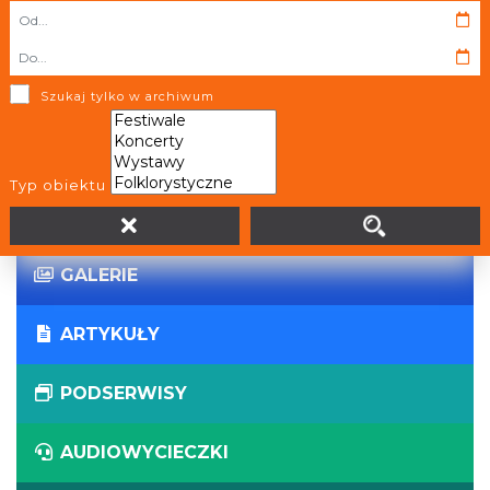
WIRTUALNE WYCIECZKI
PANORAMY
Szukaj tylko w archiwum
WYDARZENIA
Typ obiektu
AKTUALNOŚCI
GALERIE
ARTYKUŁY
PODSERWISY
AUDIOWYCIECZKI