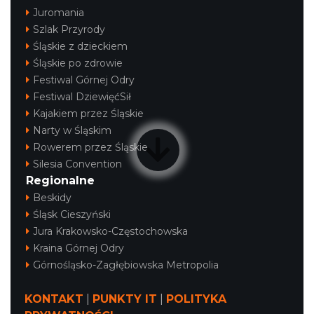
Juromania
Szlak Przyrody
Śląskie z dzieckiem
Śląskie po zdrowie
Festiwal Górnej Odry
Festiwal DziewięćSił
Kajakiem przez Śląskie
Narty w Śląskim
Rowerem przez Śląskie
Silesia Convention
Regionalne
Beskidy
Śląsk Cieszyński
Jura Krakowsko-Częstochowska
Kraina Górnej Odry
Górnośląsko-Zagłębiowska Metropolia
KONTAKT
|
PUNKTY IT
|
POLITYKA