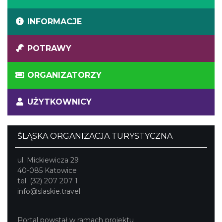
INFORMACJE
POTRAWY
ORGANIZATORZY
UŻYTKOWNICY
ŚLĄSKA ORGANIZACJA TURYSTYCZNA
ul. Mickiewicza 29
40-085 Katowice
tel. (32) 207 207 1
info@slaskie.travel
Portal powstał w ramach projektu