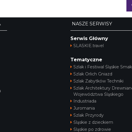
A
NASZE SERWISY
Serwis Główny
SLASKIE.travel
Tematyczne
Szlak i Festiwal Śląskie Smak
Szlak Orlich Gniazd
Szlak Zabytków Techniki
Szlak Architektury Drewnian
a
Województwa Śląskiego
Industriada
Juromania
Szlak Przyrody
Śląskie z dzieckiem
Śląskie po zdrowie