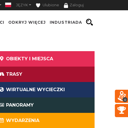
JĘZYK
Ulubione
Zaloguj
CI
ODKRYJ WIĘCEJ
INDUSTRIADA
OBIEKTY I MIEJSCA
TRASY
WIRTUALNE WYCIECZKI
0
PANORAMY
WYDARZENIA