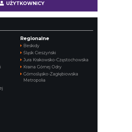
UŻYTKOWNICY
Regionalne
Beskidy
Śląsk Cieszyński
Jura Krakowsko-Częstochowska
i
Kraina Górnej Odry
Górnośląsko-Zagłębiowska
Metropolia
ej