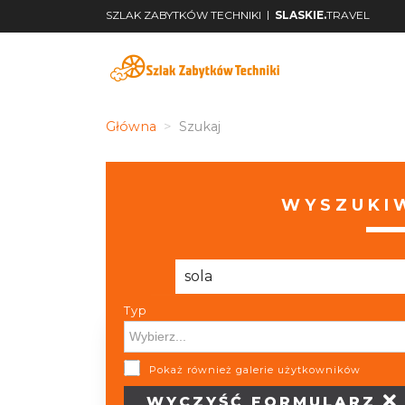
|
SZLAK ZABYTKÓW TECHNIKI
SLASKIE.
TRAVEL
Główna
Szukaj
WYSZUKIW
Typ
Typ
Pokaż również galerie użytkowników
WYCZYŚĆ
FORMULARZ