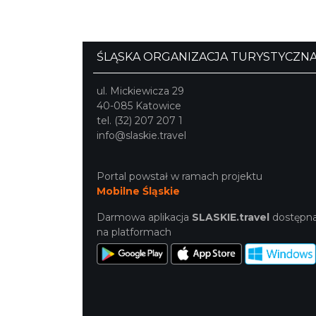
ŚLĄSKA ORGANIZACJA TURYSTYCZN
ul. Mickiewicza 29
40-085 Katowice
tel. (32) 207 207 1
info@slaskie.travel
Portal powstał w ramach projektu
Mobilne Śląskie
Darmowa aplikacja
SLASKIE.travel
dostępn
na platformach