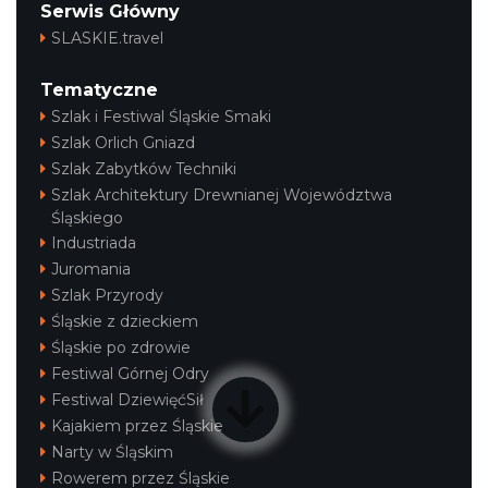
Serwis Główny
SLASKIE.travel
Tematyczne
Szlak i Festiwal Śląskie Smaki
Szlak Orlich Gniazd
Szlak Zabytków Techniki
Szlak Architektury Drewnianej Województwa
Śląskiego
Industriada
Juromania
Szlak Przyrody
Śląskie z dzieckiem
Śląskie po zdrowie
Festiwal Górnej Odry
Festiwal DziewięćSił
Kajakiem przez Śląskie
Narty w Śląskim
Rowerem przez Śląskie