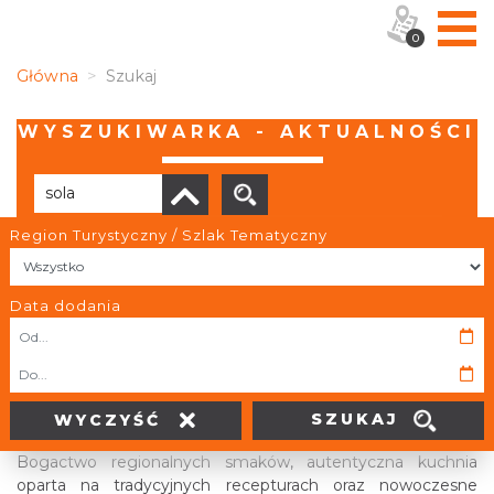
0
Główna
Szukaj
WYSZUKIWARKA - AKTUALNOŚCI
Region Turystyczny / Szlak Tematyczny
Liczba elementów:
6
Data dodania
SZUKAJ
WYCZYŚĆ
2026-05-15
Śląskie Smaki podbijają Warszawę
Bogactwo regionalnych smaków, autentyczna kuchnia
oparta na tradycyjnych recepturach oraz nowoczesne