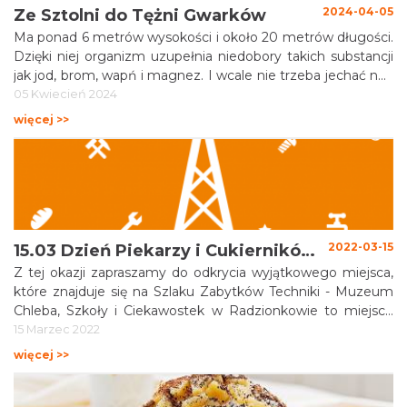
2024-04-05
Ze Sztolni do Tężni Gwarków
Ma ponad 6 metrów wysokości i około 20 metrów długości.
Dzięki niej organizm uzupełnia niedobory takich substancji
jak jod, brom, wapń i magnez. I wcale nie trzeba jechać nad
morze. Od 21 marca 2024 r. w parku w Reptach Śląskich
05 Kwiecień 2024
przy Sztolni Czarnego Pstrąga można korzystać z tężni
więcej >>
solankowej.
2022-03-15
15.03 Dzień Piekarzy i Cukierników na Szlaku Zabytków Techniki
Z tej okazji zapraszamy do odkrycia wyjątkowego miejsca,
które znajduje się na Szlaku Zabytków Techniki - Muzeum
Chleba, Szkoły i Ciekawostek w Radzionkowie to miejsce
naprawdę niezwykłe.
15 Marzec 2022
więcej >>