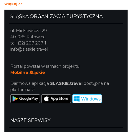
specjalnymi napojami i poczęstunkiem przygotowanym
więcej >>
przez pub Time Out.
ŚLĄSKA ORGANIZACJA TURYSTYCZNA
ul. Mickiewicza 29
40-085 Katowice
tel. (32) 207 207 1
info@slaskie.travel
Portal powstał w ramach projektu
Mobilne Śląskie
Darmowa aplikacja
SLASKIE.travel
dostępna na
platformach
NASZE SERWISY