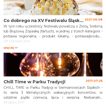
2021-06-08
Co dobrego na XV Festiwalu Śląskie Smaki - uczestnicy oraz potrawy konkursowe
W tym roku uczestnicy festiwalu powalczą o Złotą, Srebrną
lub Brązową Zopaskę (fartuch), w jednej z trzech kategorii: •
potrawa regionalna, • produkt lokalny, • potrawa/produkt
inspirowany tradycją.
08 Czerwiec 2021
więcej >>
2017-07-26
Chill Time w Parku Tradycji
CHILL TIME w Parku Tradycji w Siemianowicach Śląskich -
to seria 3 klimatycznych wakacyjnych koncertów, w
ostatnie piątki czerwca, lipca i sierpnia. Niebanalne
propozycje muzyczne w industrialnym klimacie ze
26 Lipiec 2017