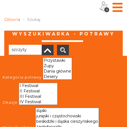
0
Główna
Szukaj
WYSZUKIWARKA - POTRAWY
Brak wyników
Kategoria potrawy
Okazje
OBIEKTY I MIEJSCA
TRASY