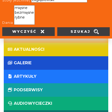
Stoły (kuchnie)
WIRTUALNE WYCIECZKI
PANORAMY
Dania
SZUKAJ
WYCZYŚĆ
WYDARZENIA
AKTUALNOŚCI
GALERIE
ARTYKUŁY
PODSERWISY
AUDIOWYCIECZKI