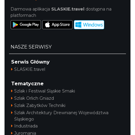
Darmowa aplikacja
SLASKIE.travel
dostępna na
platformach
NASZE SERWISY
Serwis Główny
SLASKIE.travel
Tematyczne
Szlak i Festiwal Śląskie Smaki
Szlak Orlich Gniazd
Szlak Zabytków Techniki
Szlak Architektury Drewnianej Województwa
Śląskiego
Industriada
Juromania