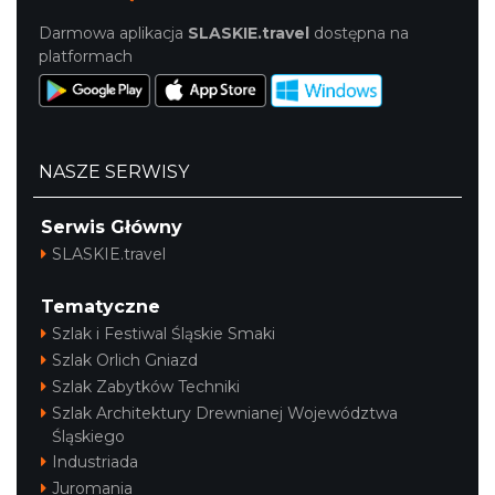
Darmowa aplikacja
SLASKIE.travel
dostępna na
platformach
NASZE SERWISY
Serwis Główny
SLASKIE.travel
Tematyczne
Szlak i Festiwal Śląskie Smaki
Szlak Orlich Gniazd
Szlak Zabytków Techniki
Szlak Architektury Drewnianej Województwa
Śląskiego
Industriada
Juromania