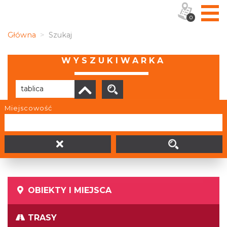
0
Główna
Szukaj
WYSZUKIWARKA
Miejscowość
Brak wyników
OBIEKTY I MIEJSCA
TRASY