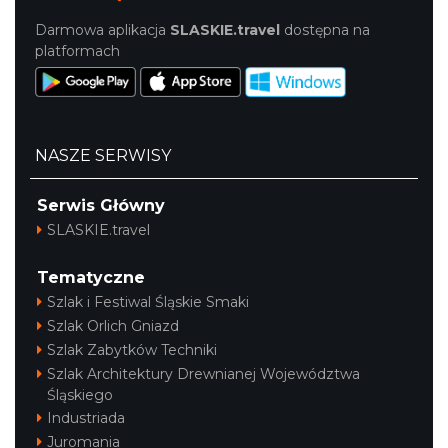
Darmowa aplikacja
SLASKIE.travel
dostępna na
platformach
NASZE SERWISY
Serwis Główny
SLASKIE.travel
Tematyczne
Szlak i Festiwal Śląskie Smaki
Szlak Orlich Gniazd
Szlak Zabytków Techniki
Szlak Architektury Drewnianej Województwa
Śląskiego
Industriada
Juromania