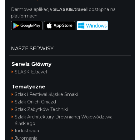
Darmowa aplikacja
SLASKIE.travel
dostępna na
platformach
NASZE SERWISY
Serwis Główny
SLASKIE.travel
Tematyczne
Szlak i Festiwal Śląskie Smaki
Szlak Orlich Gniazd
Szlak Zabytków Techniki
Szlak Architektury Drewnianej Województwa
Śląskiego
Industriada
Juromania