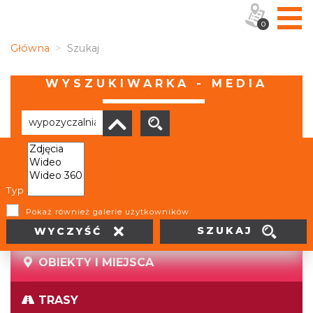
0
Główna
Szukaj
WYSZUKIWARKA - MEDIA
Brak wyników
Typ
Pokaż również galerie użytkowników
SZUKAJ
WYCZYŚĆ
OBIEKTY I MIEJSCA
TRASY