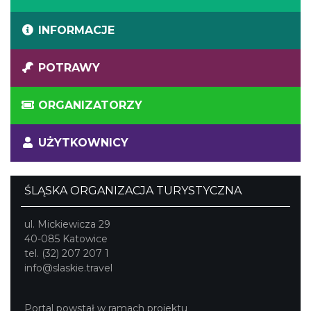
INFORMACJE
POTRAWY
ORGANIZATORZY
UŻYTKOWNICY
ŚLĄSKA ORGANIZACJA TURYSTYCZNA
ul. Mickiewicza 29
40-085 Katowice
tel. (32) 207 207 1
info@slaskie.travel
Portal powstał w ramach projektu