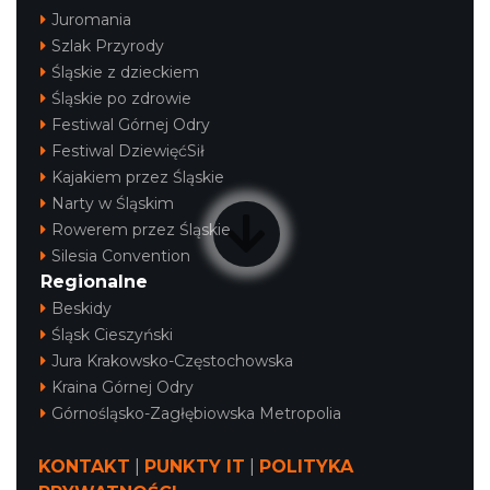
Juromania
Szlak Przyrody
Śląskie z dzieckiem
Śląskie po zdrowie
Festiwal Górnej Odry
Festiwal DziewięćSił
Kajakiem przez Śląskie
Narty w Śląskim
Rowerem przez Śląskie
Silesia Convention
Regionalne
Beskidy
Śląsk Cieszyński
Jura Krakowsko-Częstochowska
Kraina Górnej Odry
Górnośląsko-Zagłębiowska Metropolia
KONTAKT
|
PUNKTY IT
|
POLITYKA