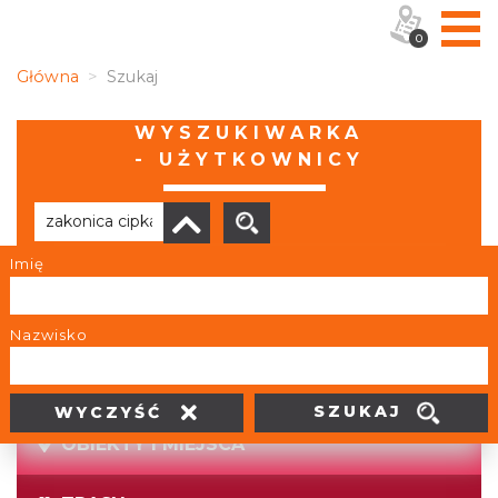
0
Główna
Szukaj
WYSZUKIWARKA
- UŻYTKOWNICY
Imię
Brak wyników
Nazwisko
SZUKAJ
WYCZYŚĆ
OBIEKTY I MIEJSCA