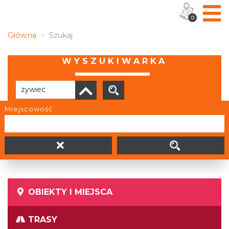
0
Główna
Szukaj
WYSZUKIWARKA
Miejscowość
Brak wyników
OBIEKTY I MIEJSCA
TRASY