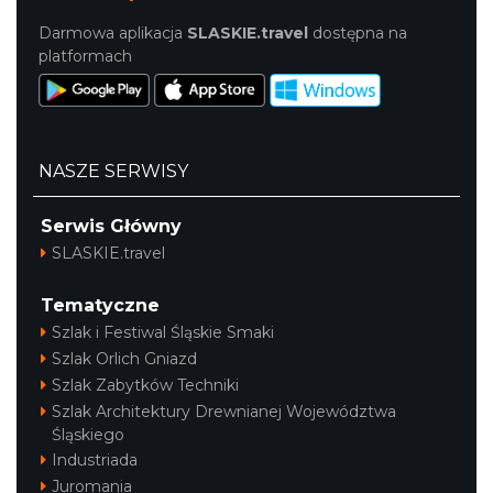
Darmowa aplikacja
SLASKIE.travel
dostępna na
platformach
NASZE SERWISY
Serwis Główny
SLASKIE.travel
Tematyczne
Szlak i Festiwal Śląskie Smaki
Szlak Orlich Gniazd
Szlak Zabytków Techniki
Szlak Architektury Drewnianej Województwa
Śląskiego
Industriada
Juromania