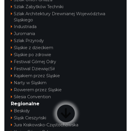
Szlak Zabytków Techniki
Szlak Architektury Drewnianej Województwa
Śląskiego
Industriada
Juromania
Szlak Przyrody
Śląskie z dzieckiem
Śląskie po zdrowie
Festiwal Górnej Odry
Festiwal DziewięćSił
Kajakiem przez Śląskie
Narty w Śląskim
Rowerem przez Śląskie
Silesia Convention
Regionalne
Beskidy
Śląsk Cieszyński
Jura Krakowsko-Częstochowska