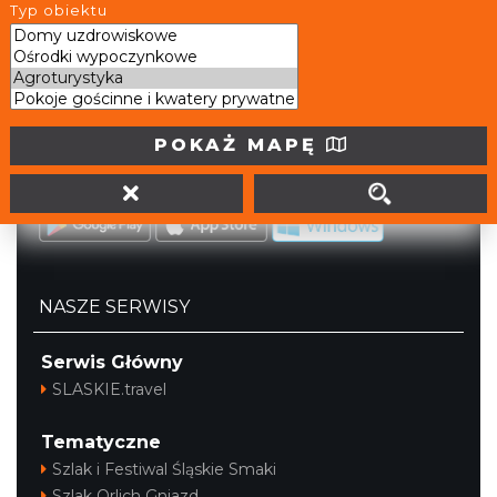
Typ obiektu
tel. (32) 207 207 1
info@slaskie.travel
Portal powstał w ramach projektu
Mobilne Śląskie
POKAŻ MAPĘ
Darmowa aplikacja
SLASKIE.travel
dostępna na
platformach
NASZE SERWISY
Serwis Główny
SLASKIE.travel
Tematyczne
Szlak i Festiwal Śląskie Smaki
Szlak Orlich Gniazd