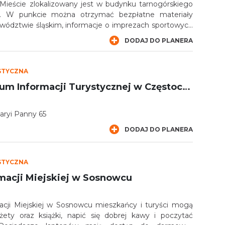
 Mieście zlokalizowany jest w budynku tarnogórskiego
u. W punkcie można otrzymać bezpłatne materiały
ewództwie śląskim, informacje o imprezach sportowych
DODAJ DO PLANERA
STYCZNA
Miejskie Centrum Informacji Turystycznej w Częstochowie
Maryi Panny 65
DODAJ DO PLANERA
STYCZNA
macji Miejskiej w Sosnowcu
cji Miejskiej w Sosnowcu mieszkańcy i turyści mogą
żety oraz książki, napić się dobrej kawy i poczytać