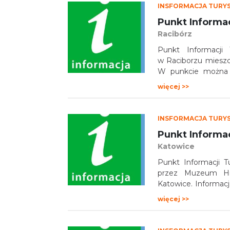
INSFORMACJA TURY
Punkt Informa
Racibórz
Punkt Informacji 
w Raciborzu mieszcz
W punkcie można o
turystycznych Racib
więcej >>
bazy noclegowej i g
INSFORMACJA TURY
Katowice
Punkt Informacji 
przez Muzeum His
Katowice. Informac
magla oraz łaźni, kt
więcej >>
Muzeum Historii Ka