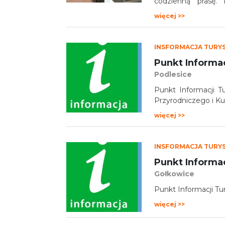
codzienną prasę.
bezprzewodowej siec
więcej >>
INSFORMACJA TURY
Punkt Informac
Podlesice
Punkt Informacji T
Przyrodniczego i Ku
więcej >>
INSFORMACJA TURY
Punkt Informa
Gołkowice
Punkt Informacji Tu
więcej >>