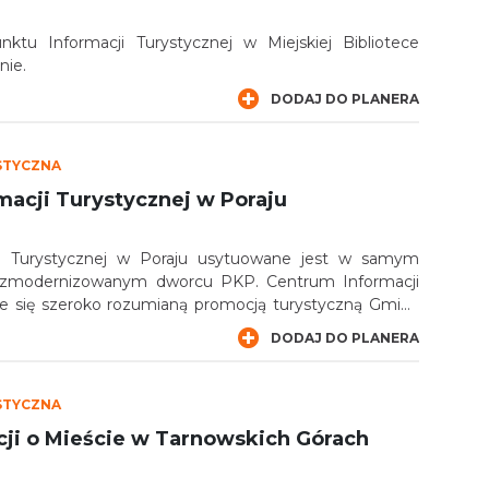
ktu Informacji Turystycznej w Miejskiej Bibliotece
nie.
DODAJ DO PLANERA
STYCZNA
macji Turystycznej w Poraju
i Turystycznej w Poraju usytuowane jest w samym
 zmodernizowanym dworcu PKP. Centrum Informacji
je się szeroko rozumianą promocją turystyczną Gminy
nia różnorodne materiały promujące walory i atrakcje
DODAJ DO PLANERA
STYCZNA
cji o Mieście w Tarnowskich Górach