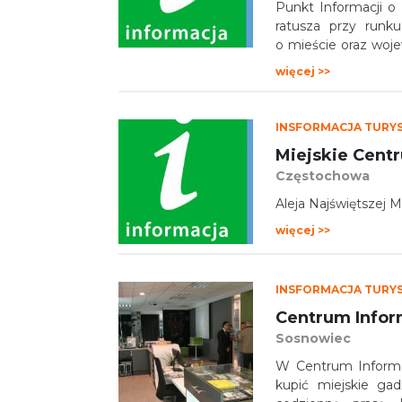
Punkt Informacji o
ratusza przy runk
o mieście oraz woj
i kulturalnych.
więcej >>
INSFORMACJA TURY
Częstochowa
Aleja Najświętszej 
więcej >>
INSFORMACJA TURY
Centrum Infor
Sosnowiec
W Centrum Informa
kupić miejskie gad