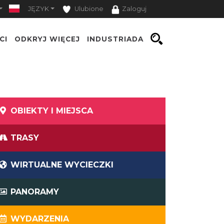
JĘZYK
Ulubione
Zaloguj
CI
ODKRYJ WIĘCEJ
INDUSTRIADA
OBIEKTY I MIEJSCA
TRASY
WIRTUALNE WYCIECZKI
PANORAMY
WYDARZENIA