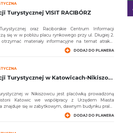
STYCZNA
cji Turystycznej VISIT RACIBÓRZ
Turystycznej oraz Raciborskie Centrum Informacji
ą się w w pobliżu placu rynkowego przy ul. Długiej 2.
trzymać materiały informacyjne na temat atrakcji
orza oraz powiatu raciborskiego oraz okolic, a także
DODAJ DO PLANERA
astronomicznej.
STYCZNA
Punkt Informacji Turystycznej w Katowicach-Nikiszowcu
Turystycznej w Nikiszowcu jest placówką prowadzoną
torii Katowic we współpracy z Urzędem Miasta
ja znajduje się w zabytkowym, dawnym budynku pralni,
óry jest również obecną siedzibą Działu Etnologii Miasta
DODAJ DO PLANERA
towic.