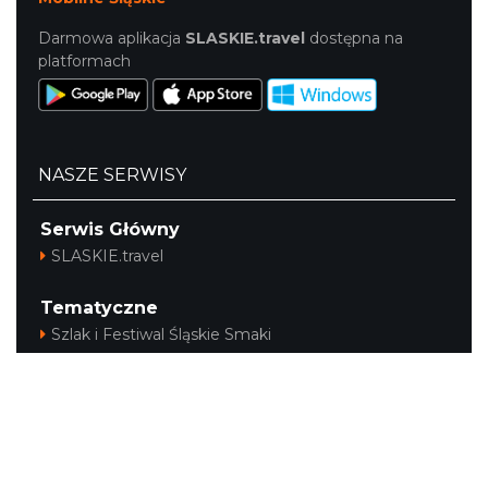
Darmowa aplikacja
SLASKIE.travel
dostępna na
platformach
NASZE SERWISY
Serwis Główny
SLASKIE.travel
Tematyczne
Szlak i Festiwal Śląskie Smaki
Szlak Orlich Gniazd
Szlak Zabytków Techniki
Szlak Architektury Drewnianej Województwa
Śląskiego
Industriada
Juromania