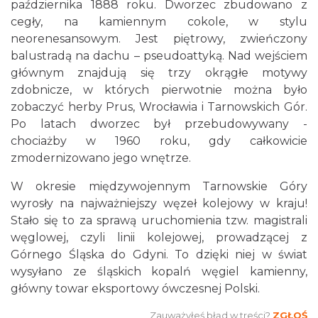
października 1888 roku. Dworzec zbudowano z
cegły, na kamiennym cokole, w stylu
neorenesansowym. Jest piętrowy, zwieńczony
balustradą na dachu – pseudoattyką. Nad wejściem
głównym znajdują się trzy okrągłe motywy
zdobnicze, w których pierwotnie można było
zobaczyć herby Prus, Wrocławia i Tarnowskich Gór.
Po latach dworzec był przebudowywany -
chociażby w 1960 roku, gdy całkowicie
zmodernizowano jego wnętrze.
W okresie międzywojennym Tarnowskie Góry
wyrosły na najważniejszy węzeł kolejowy w kraju!
Stało się to za sprawą uruchomienia tzw. magistrali
węglowej, czyli linii kolejowej, prowadzącej z
Górnego Śląska do Gdyni. To dzięki niej w świat
wysyłano ze śląskich kopalń węgiel kamienny,
główny towar eksportowy ówczesnej Polski.
Zauważyłeś błąd w treści?
ZGŁOŚ