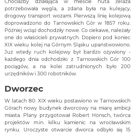
Chociażby działająca w mieście huta żelaza
potrzebowała węgla, a zdana była na kulejący,
drogowy transport wozami. Pierwszą linię kolejową
doprowadzono do Tarnowskich Gór w 1857 roku.
Później wciąż dochodziły nowe. Co ciekawe, należały
one do właścicieli prywatnych. Dopiero pod koniec
XIX wieku kolej na Górnym Śląsku upaństwowiono.
Już wtedy ruch kolejowy był bardzo ożywiony -
każdego dnia odchodziło z Tarnowskich Gór 100
pociągów, a na kolei zatrudnionych było 200
urzędników i 300 robotników.
Dworzec
W latach 80. XIX wieku postawiono w Tarnowskich
Górach nowy budynek dworcowy na miarę ambicji
miasta. Plany przygotował Robert Hönsch, twórca
projektów m.in. kilku kamienic na wrocławskim
rynku. Uroczyste otwarcie dworca odbyło się 15