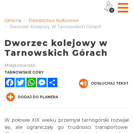
0
Główna
Dziedzictwo Kulturowe
Dworzec Kolejowy W Tarnowskich Górach
Dworzec kolejowy w
Tarnowskich Górach
Miejscowość:
TARNOWSKIE GÓRY
Facebook
Twitter
WhatsApp
Messenger
Share
ODSŁUCHAJ TEKST
DODAJ DO PLANERA
W połowie XIX wieku przemysł tarnogórski rozwijał
się, ale ograniczały go trudności transportowe.