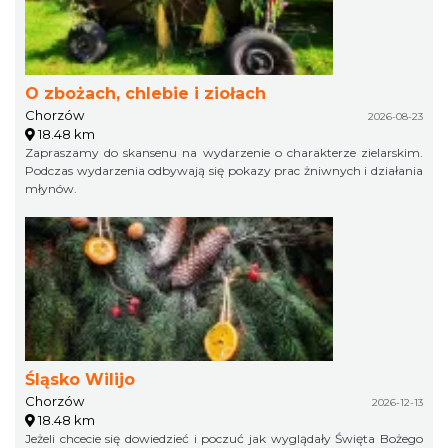
O zbożach, chlebie i ziołach
Chorzów
2026-08-23
18.48 km
Zapraszamy do skansenu na wydarzenie o charakterze zielarskim.
Podczas wydarzenia odbywają się pokazy prac żniwnych i działania
młynów.
Śląsko Wilijo
Chorzów
2026-12-13
18.48 km
Jeżeli chcecie się dowiedzieć i poczuć jak wyglądały Święta Bożego