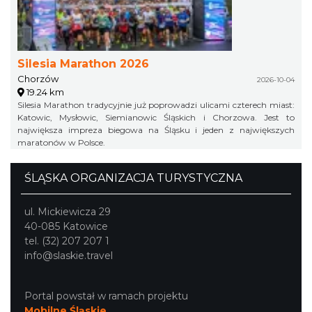
Silesia Marathon 2026
Chorzów
2026-10-04
19.24 km
Silesia Marathon tradycyjnie już poprowadzi ulicami czterech miast:
Katowic, Mysłowic, Siemianowic Śląskich i Chorzowa. Jest to
największa impreza biegowa na Śląsku i jeden z największych
maratonów w Polsce.
ŚLĄSKA ORGANIZACJA TURYSTYCZNA
ul. Mickiewicza 29
40-085 Katowice
tel. (32) 207 207 1
info@slaskie.travel
Portal powstał w ramach projektu
Mobilne Śląskie