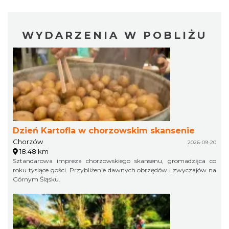
WYDARZENIA W POBLIŻU
Dzień Kartofla w chorzowskim skansenie
Chorzów
2026-09-20
18.48 km
Sztandarowa impreza chorzowskiego skansenu, gromadząca co
roku tysiące gości. Przybliżenie dawnych obrzędów i zwyczajów na
Górnym Śląsku.