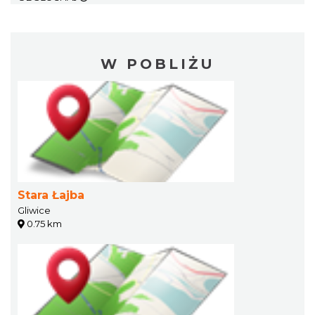
W POBLIŻU
Stara Łajba
Gliwice
0.75 km