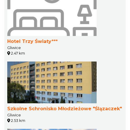
Hotel Trzy Światy***
Gliwice
2.47 km
Szkolne Schronisko Młodzieżowe "Ślązaczek"
Gliwice
2.53 km