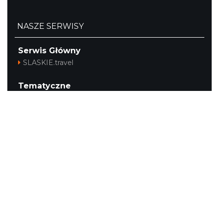
NASZE SERWISY
Serwis Główny
SLASKIE.travel
Tematyczne
Szlak i Festiwal Śląskie Smaki
Szlak Orlich Gniazd
Szlak Zabytków Techniki
Szlak Architektury Drewnianej Województwa
Śląskiego
Industriada
Juromania
Szlak Przyrody
Śląskie z dzieckiem
Śląskie po zdrowie
Festiwal Górnej Odry