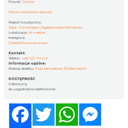
Powiat:
Gliwice
Pokaż wskazówki dojazdu
Region turystyczny:
Śląsk, Górnośląsko-Zagłębiowska Metropolia
Lokalizacja:
W mieście
Kategoria:
Dziedzictwo kulturowe
Kontakt:
Telefon:
+48 322 714 041
Informacje ogólne:
Rodzaj obiektu:
Poprzemysłowe
,
Źródła historii
DOSTĘPNOŚĆ
Całoroczny
do uzgodnienia telefonicznie
Facebook
Twitter
WhatsApp
Messenger
Share