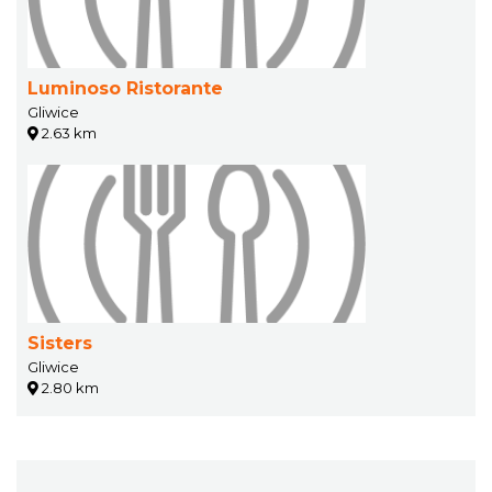
Luminoso Ristorante
Gliwice
2.63 km
Sisters
Gliwice
2.80 km