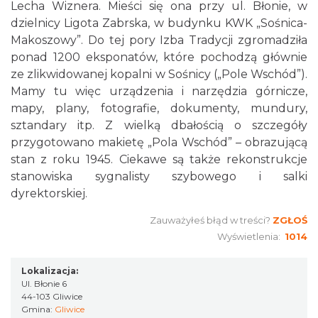
Lecha Wiznera. Mieści się ona przy ul. Błonie, w
dzielnicy Ligota Zabrska, w budynku KWK „Sośnica-
Makoszowy”. Do tej pory Izba Tradycji zgromadziła
ponad 1200 eksponatów, które pochodzą głównie
ze zlikwidowanej kopalni w Sośnicy („Pole Wschód”).
Mamy tu więc urządzenia i narzędzia górnicze,
mapy, plany, fotografie, dokumenty, mundury,
sztandary itp. Z wielką dbałością o szczegóły
przygotowano makietę „Pola Wschód” – obrazującą
stan z roku 1945. Ciekawe są także rekonstrukcje
stanowiska sygnalisty szybowego i salki
dyrektorskiej.
Zauważyłeś błąd w treści?
ZGŁOŚ
Wyświetlenia:
1014
Lokalizacja:
Ul. Błonie 6
44-103 Gliwice
Gmina:
Gliwice