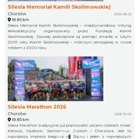
Silesia Memoriał Kamili Skolimowskiej
Chorzów
2026-08-23
18.85 km
Silesia Memoriał Kamili Skolimowskiej – międzynarodowy mityng
lekkoatletyczny organizowany przez Fundację Kamili
Skolimowskiej. Zawody poświęcone są pamięci zmarłej w lutym
2009 roku Kamili Skolimowskiej – mistrzyni olimpijskiej w rzucie
młotem z 2000 roku.
Silesia Marathon 2026
Chorzów
2026-10-04
18.85 km
Silesia Marathon tradycyjnie już poprowadzi ulicami czterech miast:
Katowic, Mysłowic, Siemianowic Śląskich i Chorzowa. Jest to
największa impreza biegowa na Śląsku i jeden z największych