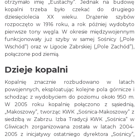
otrzymało imię „Eustachy”. Jednak na budowę
kopalni trzeba było czekać do drugiego
dziesięciolecia XX wieku. Drążenie szybów
rozpoczęto w 1916 roku, a rok później wydobyto
pierwsze tony węgla. W okresie międzywojennym
funkcjonowały już szyby w samej Sośnicy („Pole
Wschód”) oraz w Ligocie Zabrskiej („Pole Zachód”),
połączone pod ziemią.
Dzieje kopalni
Kopalnię znacznie rozbudowano w latach
powojennych, eksploatując kolejne pola górnicze i
schodząc z wydobyciem do poziomu około 950 m.
W 2005 roku kopalnię połączono z sąsiednią,
„Makoszowy”, tworząc KWK „Sośnica-Makoszowy” z
siedzibą w Zabrzu. Izba Tradycji KWK „Sośnica” w
Gliwicach zorganizowana została w latach 2004-
2005 z inicjatywy ostatniego dyrektora „Sośnicy”,