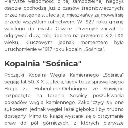
Pierwsze wiadomości o tej samodzielnej niegdyś
osadzie pochodzą już z czasów średniowiecznych;
przez następne stulecia jej mieszkańcy zajmowali się
przede wszystkim rolnictwem. W 1927 roku gminę
wcielono do miasta Gliwice. Przemysł zaczął tu
odgrywać dużą rolę dopiero na przełomie XIX i XX
wieku, kluczowym jednak momentem było
uruchomienie w 1917 roku kopalni „Sośnica”.
Kopalnia "Sośnica"
Początki Kopalni Węgla Kamiennego „Sośnica”
sięgają lat 50. XIX stulecia, kiedy to za sprawą księcia
Hugo zu Hohenlohe-Oehringen ze Sławięcic
rozpoczęto na terenie Sośnicy poszukiwania
pokładów węgla kamiennego. Zakończyły się one
sukcesem, jednak węgiel leżał głęboko i był trudno
dostępny. Mimo to książę wystarał się o otrzymanie
praw do pól górniczych, z których pierwsze