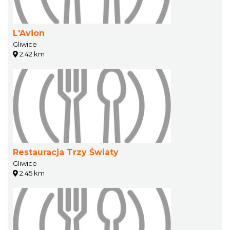
L'Avion
Gliwice
2.42 km
Restauracja Trzy Światy
Gliwice
2.45 km