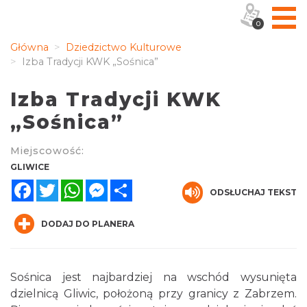
0
Główna
Dziedzictwo Kulturowe
Izba Tradycji KWK „Sośnica”
Izba Tradycji KWK
„Sośnica”
Miejscowość:
GLIWICE
Facebook
Twitter
WhatsApp
Messenger
Share
ODSŁUCHAJ TEKST
DODAJ DO PLANERA
Sośnica jest najbardziej na wschód wysunięta
dzielnicą Gliwic, położoną przy granicy z Zabrzem.