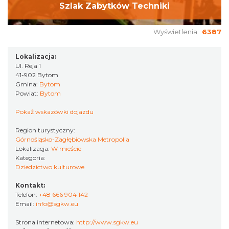
Szlak Zabytków Techniki
Wyświetlenia:
6387
Lokalizacja:
Ul. Reja 1
41-902 Bytom
Gmina:
Bytom
Powiat:
Bytom
Pokaż wskazówki dojazdu
Region turystyczny:
Górnośląsko-Zagłębiowska Metropolia
Lokalizacja:
W mieście
Kategoria:
Dziedzictwo kulturowe
Kontakt:
Telefon:
+48 666 904 142
Email:
info@sgkw.eu
Strona internetowa:
http://www.sgkw.eu