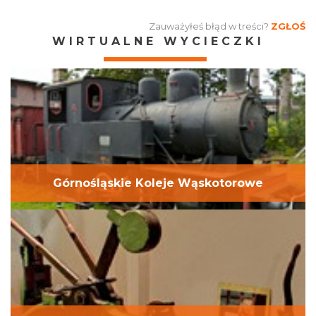
Zauważyłeś błąd w treści?
ZGŁOŚ
WIRTUALNE WYCIECZKI
Górnośląskie Koleje Wąskotorowe