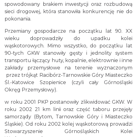
spowodowany brakiem inwestycji oraz rozbudową
sieci drogowej, która stanowiła konkurencję nie do
pokonania.
Przemiany gospodarcze na początku lat 90. XX
wieku doprowadziły do upadku kolei
wąskotorowych. Mimo wszystko, do początku lat
90-tych GKW stanowiły gęsty i jednolity system
transportu łączący huty, kopalnie, elektrownie i inne
zakłady przemysłowe na terenie wyznaczonym
przez trójkąt Racibórz-Tarnowskie Góry Miasteczko
Śl.-Katowice Szopienice (czyli cały Górnośląski
Okręg Przemysłowy).
w roku 2001 PKP postanowiły zlikwidować GKW. W
roku 2002 21 km linii oraz część taboru przejęły
samorządy (Bytom, Tarnowskie Góry i Miasteczko
Śląskie). Od roku 2002 kolej wąskotorową prowadzi
Stowarzyszenie Górnośląskich Kolei