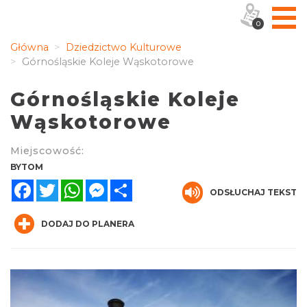
0
Główna
Dziedzictwo Kulturowe
Górnośląskie Koleje Wąskotorowe
Górnośląskie Koleje
Wąskotorowe
Miejscowość:
BYTOM
Facebook
Twitter
WhatsApp
Messenger
Share
ODSŁUCHAJ TEKST
DODAJ DO PLANERA