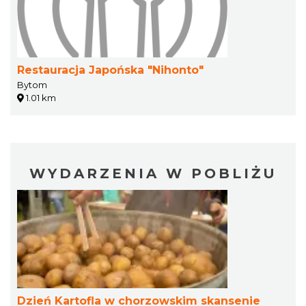
Restauracja Japońska "Nihonto"
Bytom
1.01 km
WYDARZENIA W POBLIŻU
Dzień Kartofla w chorzowskim skansenie