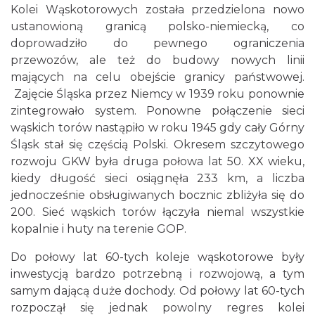
Kolei Wąskotorowych została przedzielona nowo
ustanowioną granicą polsko-niemiecką, co
doprowadziło do pewnego ograniczenia
przewozów, ale też do budowy nowych linii
mających na celu obejście granicy państwowej.
Zajęcie Śląska przez Niemcy w 1939 roku ponownie
zintegrowało system. Ponowne połączenie sieci
wąskich torów nastąpiło w roku 1945 gdy cały Górny
Śląsk stał się częścią Polski. Okresem szczytowego
rozwoju GKW była druga połowa lat 50. XX wieku,
kiedy długość sieci osiągnęła 233 km, a liczba
jednocześnie obsługiwanych bocznic zbliżyła się do
200. Sieć wąskich torów łączyła niemal wszystkie
kopalnie i huty na terenie GOP.
Do połowy lat 60-tych koleje wąskotorowe były
inwestycją bardzo potrzebną i rozwojową, a tym
samym dającą duże dochody. Od połowy lat 60-tych
rozpoczął się jednak powolny regres kolei