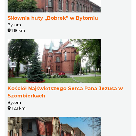
Siłownia huty „Bobrek” w Bytomiu
Bytom
1.18 km
Kościół Najświętszego Serca Pana Jezusa w
Szombierkach
Bytom
1.23 km