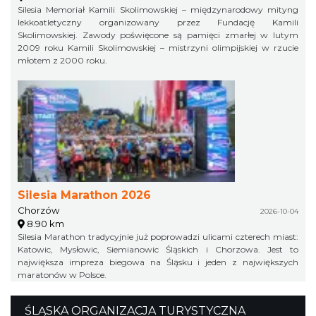
Silesia Memoriał Kamili Skolimowskiej – międzynarodowy mityng
lekkoatletyczny organizowany przez Fundację Kamili
Skolimowskiej. Zawody poświęcone są pamięci zmarłej w lutym
2009 roku Kamili Skolimowskiej – mistrzyni olimpijskiej w rzucie
młotem z 2000 roku.
Silesia Marathon 2026
Chorzów
2026-10-04
8.90 km
Silesia Marathon tradycyjnie już poprowadzi ulicami czterech miast:
Katowic, Mysłowic, Siemianowic Śląskich i Chorzowa. Jest to
największa impreza biegowa na Śląsku i jeden z największych
maratonów w Polsce.
ŚLĄSKA ORGANIZACJA TURYSTYCZNA