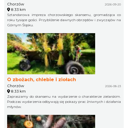
Chorzów
2026-09-20
8.33 km
Sztandarowa impreza chorzowskiego skansenu, gromadząca co
roku tysiące gości. Przybliżenie dawnych obrzędów i zwyczajów na
Górnym Śląsku.
O zbożach, chlebie i ziołach
Chorzów
2026-08-23
8.33 km
Zapraszamy do skansenu na wydarzenie o charakterze zielarskim.
Podczas wydarzenia odbywają się pokazy prac żniwnych i działania
młynów.