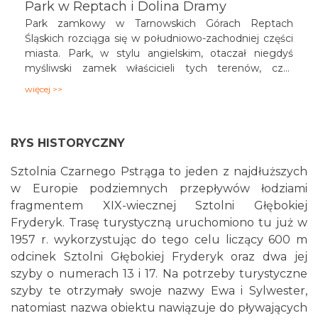
Park w Reptach i Dolina Dramy
Park zamkowy w Tarnowskich Górach Reptach
Śląskich rozciąga się w południowo-zachodniej części
miasta. Park, w stylu angielskim, otaczał niegdyś
myśliwski zamek właścicieli tych terenów, czyli
hrabiów Henckel von Donnersmarck, którzy urządzali
więcej >>
tutaj prestiżowe polowania. Po II wojnie światowej
zamek zniszczał, pozostały jedynie dwa budynki
gospodarcze. Ten cenny przyrodniczo teren objęto
RYS HISTORYCZNY
ochroną w ramach Zespołu Przyrodniczo-
Krajobrazowego „Park w Reptach i Dolina Dramy”.
Sztolnia Czarnego Pstrąga to jeden z najdłuższych
w Europie podziemnych przepływów łodziami
fragmentem XIX-wiecznej Sztolni Głębokiej
Fryderyk. Trasę turystyczną uruchomiono tu już w
1957 r. wykorzystując do tego celu liczący 600 m
odcinek Sztolni Głębokiej Fryderyk oraz dwa jej
szyby o numerach 13 i 17. Na potrzeby turystyczne
szyby te otrzymały swoje nazwy Ewa i Sylwester,
natomiast nazwa obiektu nawiązuje do pływających