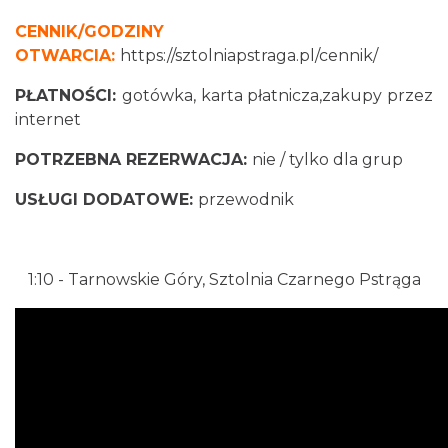
CENNIK/GODZINY
OTWARCIA:
https://sztolniapstraga.pl/cennik/
PŁATNOŚCI:
gotówka, karta płatnicza,zakupy przez
internet
POTRZEBNA REZERWACJA:
nie / tylko dla grup
USŁUGI DODATOWE:
przewodnik
1:10
- Tarnowskie Góry, Sztolnia Czarnego Pstrąga