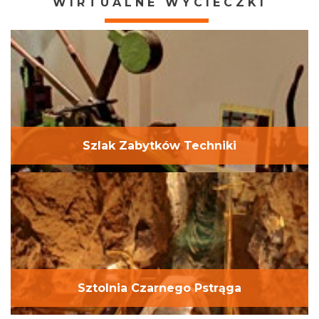
WIRTUALNE WYCIECZKI
jeszcze krajowa lista niematerialnego dziedzictwa
kulturowego, na której od 2018 roku znajduje się m.in.
Barbórka oraz tradycje wytwarzania koronki
koniakowskiej. Jedno jest pewne: mamy się czym
chwalić!
Szlak Zabytków Techniki
Sztolnia Czarnego Pstrąga