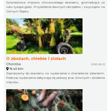
Sztandarowa impreza chorzowskiego skansenu, gromadząca co
roku tysiące gości. Przybliżenie dawnych obrzędów i zwyczajów na
Górnym Śląsku.
O zbożach, chlebie i ziołach
Chorzów
2026-08-23
19.40 km
Zapraszamy do skansenu na wydarzenie o charakterze zielarskim.
Podczas wydarzenia odbywają się pokazy prac żniwnych i działania
młynów.