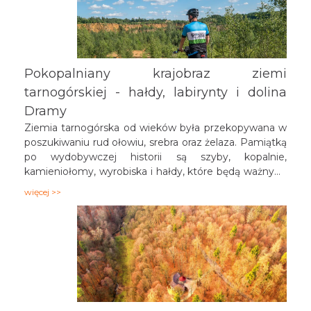
Pokopalniany krajobraz ziemi
tarnogórskiej - hałdy, labirynty i dolina
Dramy
Ziemia tarnogórska od wieków była przekopywana w
poszukiwaniu rud ołowiu, srebra oraz żelaza. Pamiątką
po wydobywczej historii są szyby, kopalnie,
kamieniołomy, wyrobiska i hałdy, które będą ważnymi
punktami rowerowej wycieczki. W Tarnowskich
więcej >>
Górach tereny i obiekty, które przez dziesiątki, a
nawet setki lat były związane z górnictwem, dziś
wpisane są na światową listę dziedzictwa UNESCO