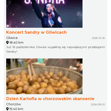
Koncert Sandry w Gliwicach
Gliwice
2026-10-16
18.40 km
Już 16 października Gliwice wypełnią się największymi przebojami
Sandry!
Dzień Kartofla w chorzowskim skansenie
Chorzów
2026-09-20
19.40 km