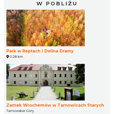
W POBLIŻU
Park w Reptach i Dolina Dramy
0.28 km
Zamek Wrochemów w Tarnowicach Starych
Tarnowskie Góry