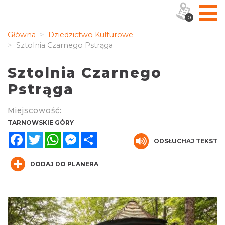
0
Główna
Dziedzictwo Kulturowe
Sztolnia Czarnego Pstrąga
Sztolnia Czarnego
Pstrąga
Miejscowość:
TARNOWSKIE GÓRY
Facebook
Twitter
WhatsApp
Messenger
Share
ODSŁUCHAJ TEKST
DODAJ DO PLANERA