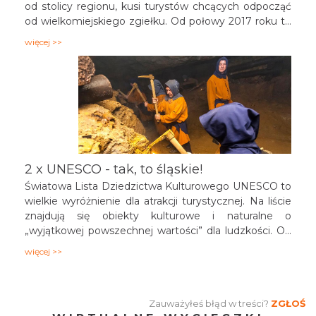
od stolicy regionu, kusi turystów chcących odpocząć
od wielkomiejskiego zgiełku. Od połowy 2017 roku to
również miasto o randze międzynarodowej cieszące
więcej >>
się rosnącym, w zawrotnym wręcz tempie,
zainteresowaniem. A to za sprawą wpisu 28 obiektów
z miasta na listę Światowego Dziedzictwa UNESCO,
pierwszego w woj. Śląskim. Podpowiadamy co
jeszcze zobaczyć w "mieście gwarków" podczas
wycieczki do województwa śląskiego.
2 x UNESCO - tak, to śląskie!
Światowa Lista Dziedzictwa Kulturowego UNESCO to
wielkie wyróżnienie dla atrakcji turystycznej. Na liście
znajdują się obiekty kulturowe i naturalne o
„wyjątkowej powszechnej wartości” dla ludzkości. Od
2017 roku wpisem na tą prestiżową listę pochwalić się
więcej >>
mogą Tarnowskie Góry. Drugi magnes na turystów,
także związany z UNESCO, to stolica regionu -
Katowice. W 2015 roku otrzymały tytuł Miasta
Zauważyłeś błąd w treści?
ZGŁOŚ
Kreatywnego UNESCO w dziedzinie muzyki. Jest