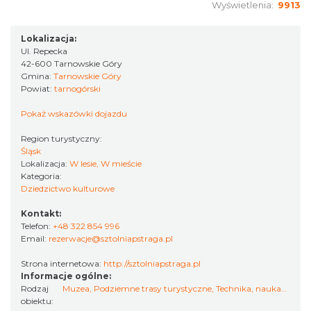
Wyświetlenia:
9913
Lokalizacja:
Ul. Repecka
42-600 Tarnowskie Góry
Gmina:
Tarnowskie Góry
Powiat:
tarnogórski
Pokaż wskazówki dojazdu
Region turystyczny:
Śląsk
Lokalizacja:
W lesie, W mieście
Kategoria:
Dziedzictwo kulturowe
Kontakt:
Telefon:
+48 322 854 996
Email:
rezerwacje@sztolniapstraga.pl
Strona internetowa:
http://sztolniapstraga.pl
Informacje ogólne:
Rodzaj
Muzea
,
Podziemne trasy turystyczne
,
Technika, nauka…
,
Popr
obiektu: