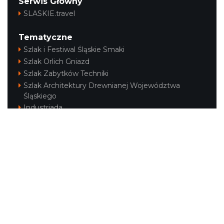
Serwis Główny
SLASKIE.travel
Tematyczne
Szlak i Festiwal Śląskie Smaki
Szlak Orlich Gniazd
Szlak Zabytków Techniki
Szlak Architektury Drewnianej Województwa
Śląskiego
Industriada
Juromania
Szlak Przyrody
Śląskie z dzieckiem
Śląskie po zdrowie
Festiwal Górnej Odry
Festiwal DziewięćSił
Kajakiem przez Śląskie
Narty w Śląskim
Rowerem przez Śląskie