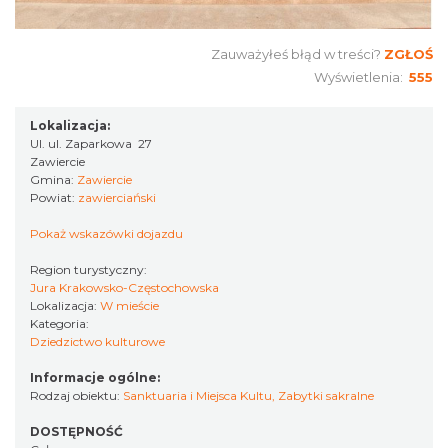
Zauważyłeś błąd w treści?
ZGŁOŚ
Wyświetlenia:
555
Lokalizacja:
Ul. ul. Zaparkowa 27
Zawiercie
Gmina:
Zawiercie
Powiat:
zawierciański
Pokaż wskazówki dojazdu
Region turystyczny:
Jura Krakowsko-Częstochowska
Lokalizacja:
W mieście
Kategoria:
Dziedzictwo kulturowe
Informacje ogólne:
Rodzaj obiektu:
Sanktuaria i Miejsca Kultu
,
Zabytki sakralne
DOSTĘPNOŚĆ