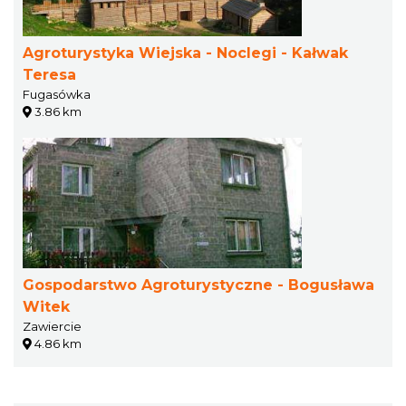
Agroturystyka Wiejska - Noclegi - Kałwak
Teresa
Fugasówka
3.86 km
Gospodarstwo Agroturystyczne - Bogusława
Witek
Zawiercie
4.86 km