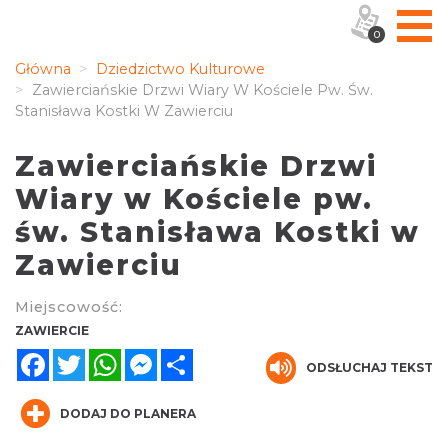
0
Główna
Dziedzictwo Kulturowe
Zawierciańskie Drzwi Wiary W Kościele Pw. Św.
Stanisława Kostki W Zawierciu
Zawierciańskie Drzwi
Wiary w Kościele pw.
św. Stanisława Kostki w
Zawierciu
Miejscowość:
ZAWIERCIE
Facebook
Twitter
WhatsApp
Messenger
Share
ODSŁUCHAJ TEKST
DODAJ DO PLANERA