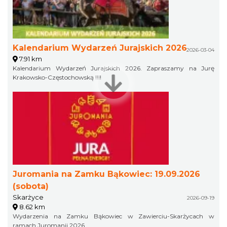
Kalendarium Wydarzeń Jurajskich 2026
2026-03-04
7.91 km
Kalendarium Wydarzeń Jurajskich 2026. Zapraszamy na Jurę
Krakowsko-Częstochowską !!!!
Juromania na Zamku Bąkowiec: 19.09.2026
(sobota)
Skarżyce
2026-09-19
8.62 km
Wydarzenia na Zamku Bąkowiec w Zawierciu-Skarżycach w
ramach Juromanii 2026.