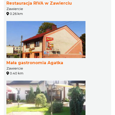
Restauracja RIVA w Zawierciu
Zawiercie
0.26 km
Mała gastronomia Agatka
Zawiercie
0.40 km