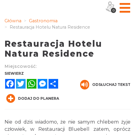
0
Główna
Gastronomia
Restauracja Hotelu Natura Residence
Restauracja Hotelu
Natura Residence
Miejscowość:
SIEWIERZ
Facebook
Twitter
WhatsApp
Messenger
Share
ODSŁUCHAJ TEKST
DODAJ DO PLANERA
Nie od dziś wiadomo, że nie samym chlebem żyje
człowiek, w Restauracji Bluebell zatem, oprócz