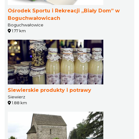
Ośrodek Sportu i Rekreacji „Biały Dom” w
Boguchwałowicach
Boguchwałowice
1.77 km
Siewierskie produkty i potrawy
Siewierz
1.88 km