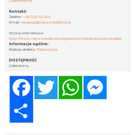
Gastronomia
Kontakt:
Telefon:
+48 326 741 395
Email:
recepcja@naturaresidence.pl
Strona internetowa:
http://www.naturaresidence.pl/gastronomia/restauracja-bluebell
Informacje ogólne:
Rodzaj obiektu:
Restauracja
DOSTĘPNOŚĆ
Całoroczny
Facebook
Twitter
WhatsApp
Messenger
Share