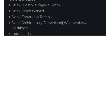
Szlak i Festiwal Śląskie Smaki
Szlak Orlich Gniazd
Szlak Zabytków Techniki
Szlak Architektury Drewnianej Województwa
Śląskiego
Industriada
Juromania
Szlak Przyrody
Śląskie z dzieckiem
Śląskie po zdrowie
Festiwal Górnej Odry
Festiwal DziewięćSił
Kajakiem przez Śląskie
Narty w Śląskim
Rowerem przez Śląskie
Silesia Convention
Regionalne
Beskidy