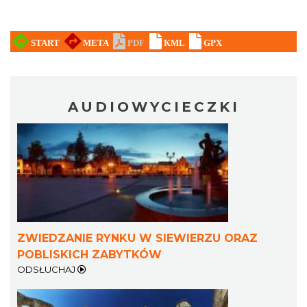
AUDIOWYCIECZKI
ZWIEDZANIE RYNKU W SIEWIERZU ORAZ
POBLISKICH ZABYTKÓW
ODSŁUCHAJ