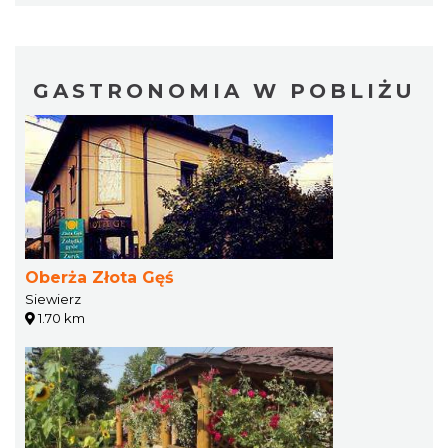
GASTRONOMIA W POBLIŻU
Oberża Złota Gęś
Siewierz
1.70 km