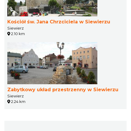
Kościół św. Jana Chrzciciela w Siewierzu
Siewierz
2.10 km
Zabytkowy układ przestrzenny w Siewierzu
Siewierz
2.24 km