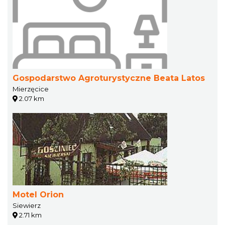
Gospodarstwo Agroturystyczne Beata Latos
Mierzęcice
2.07 km
Motel Orion
Siewierz
2.71 km