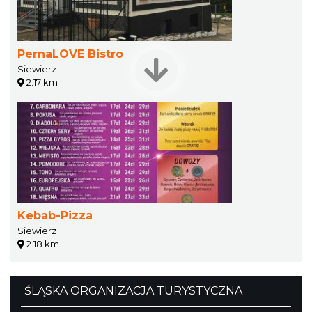
PernaLOVE Bistro
Siewierz
2.17 km
Kebab-Pizza
Siewierz
2.18 km
ŚLĄSKA ORGANIZACJA TURYSTYCZNA