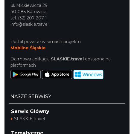
ul. Mickiewicza 29
40-085 Katowice
tel. (32) 207 207 1
info@slaskie.travel
Portal powstał w ramach projektu
Mobilne Śląskie
Darmowa aplikacja
SLASKIE.travel
dostępna na
platformach
NASZE SERWISY
Serwis Główny
SLASKIE.travel
Tematyczne