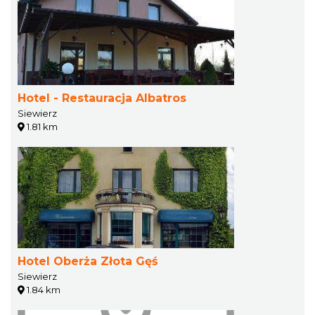
Hotel - Restauracja Albatros
Siewierz
1.81 km
Hotel Oberża Złota Gęś
Siewierz
1.84 km