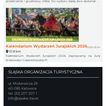
przestrzenie i grudniowy chłód. Do wyboru będą dwa dystanse: 21
km w formule Extremalnego Półmaratonu Jurajskiego oraz 11 km
jako Extremalny Ćwierćmaraton Jurajski. Krótszy dystans jest
przeznaczony zarówno dla biegaczy, jak i miłośników nordic
walking. Trasy zostaną przygotowane bezpiecznie, ale zachowają
swój terenowy charakter i zimowy pazur.
Kalendarium Wydarzeń Jurajskich 2026
2026-03-04
13.51 km
Kalendarium Wydarzeń Jurajskich 2026. Zapraszamy na Jurę
Krakowsko-Częstochowską !!!!
ŚLĄSKA ORGANIZACJA TURYSTYCZNA
ul. Mickiewicza 29
40-085 Katowice
tel. (32) 207 207 1
info@slaskie.travel