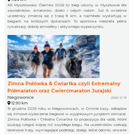
XIII Myszkowska Ósemka 2026 to bieg uliczny w Myszkowie dla
zawodników, amatorów, dzieci i całych rodzin. Już 6 września
uczestnicy zmierzą się z trasą 8 km, a najmłodsi wystartują w
biegach na krótszych dystansach. To sportowa niedziela pełna
rywalizacji, dobrej atmosfery i aktywnego wypoczynku.
Zimna Połówka & Ćwiartka czyli Extremalny
Półmaraton oraz Ćwierćmaraton Jurajski
Niegowonice
2026-12-19
12.90 km
19 grudnia 2026 roku w Niegowonicach, w Gminie Łazy, odbędzie
się zimowe wydarzenie biegowe w wyjątkowym jurajskim klimacie.
Zimna Połówka i Chłodna Ćwiartka to propozycja dla osób, które
szukają czegoś więcej niż zwykłego biegu. Na uczestników czekają
terenowe trasy, wymagające podbiegi, zbiegi, leśne odcinki, otwarte