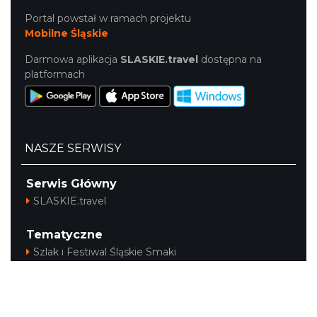
Portal powstał w ramach projektu
Mobilne Śląskie
Darmowa aplikacja
SLASKIE.travel
dostępna na
platformach
NASZE SERWISY
Serwis Główny
SLASKIE.travel
Tematyczne
Szlak i Festiwal Śląskie Smaki
Szlak Orlich Gniazd
Szlak Zabytków Techniki
Szlak Architektury Drewnianej Województwa