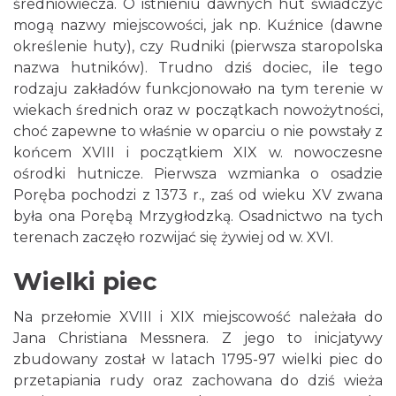
średniowiecza. O istnieniu dawnych hut świadczyć
mogą nazwy miejscowości, jak np. Kuźnice (dawne
określenie huty), czy Rudniki (pierwsza staropolska
nazwa hutników). Trudno dziś dociec, ile tego
rodzaju zakładów funkcjonowało na tym terenie w
wiekach średnich oraz w początkach nowożytności,
choć zapewne to właśnie w oparciu o nie powstały z
końcem XVIII i początkiem XIX w. nowoczesne
ośrodki hutnicze. Pierwsza wzmianka o osadzie
Poręba pochodzi z 1373 r., zaś od wieku XV zwana
była ona Porębą Mrzygłodzką. Osadnictwo na tych
terenach zaczęło rozwijać się żywiej od w. XVI.
Wielki piec
Na przełomie XVIII i XIX miejscowość należała do
Jana Christiana Messnera. Z jego to inicjatywy
zbudowany został w latach 1795-97 wielki piec do
przetapiania rudy oraz zachowana do dziś wieża