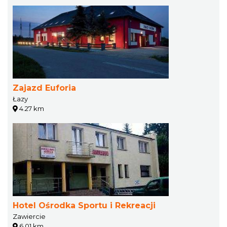
Zajazd Euforia
Łazy
4.27 km
Hotel Ośrodka Sportu i Rekreacji
Zawiercie
6.01 km