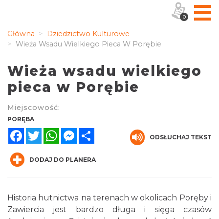
0
Główna
Dziedzictwo Kulturowe
Wieża Wsadu Wielkiego Pieca W Porębie
Wieża wsadu wielkiego
pieca w Porębie
Miejscowość:
PORĘBA
Facebook
Twitter
WhatsApp
Messenger
Share
ODSŁUCHAJ TEKST
DODAJ DO PLANERA
Historia hutnictwa na terenach w okolicach Poręby i
Zawiercia jest bardzo długa i sięga czasów