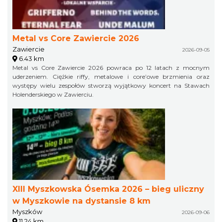
Metal vs Core Zawiercie 2026
Zawiercie
2026-09-05
6.43 km
Metal vs Core Zawiercie 2026 powraca po 12 latach z mocnym
uderzeniem. Ciężkie riffy, metalowe i core’owe brzmienia oraz
występy wielu zespołów stworzą wyjątkowy koncert na Stawach
Holenderskiego w Zawierciu.
XIII Myszkowska Ósemka 2026 – bieg uliczny
w Myszkowie na dystansie 8 km
Myszków
2026-09-06
11.24 km