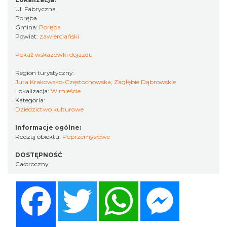
Ul. Fabryczna
Poręba
Gmina:
Poręba
Powiat:
zawierciański
Pokaż wskazówki dojazdu
Region turystyczny:
Jura Krakowsko-Częstochowska, Zagłębie Dąbrowskie
Lokalizacja:
W mieście
Kategoria:
Dziedzictwo kulturowe
Informacje ogólne:
Rodzaj obiektu:
Poprzemysłowe
DOSTĘPNOŚĆ
Całoroczny
Facebook
Twitter
WhatsApp
Messenger
Share