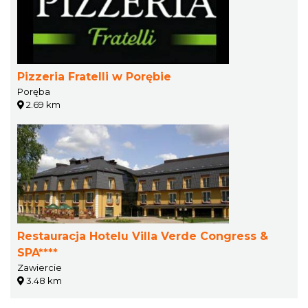
Pizzeria Fratelli w Porębie
Poręba
2.69 km
Restauracja Hotelu Villa Verde Congress &
SPA****
Zawiercie
3.48 km