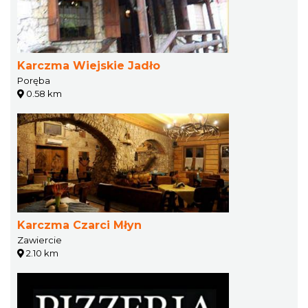
Karczma Wiejskie Jadło
Poręba
0.58 km
Karczma Czarci Młyn
Zawiercie
2.10 km