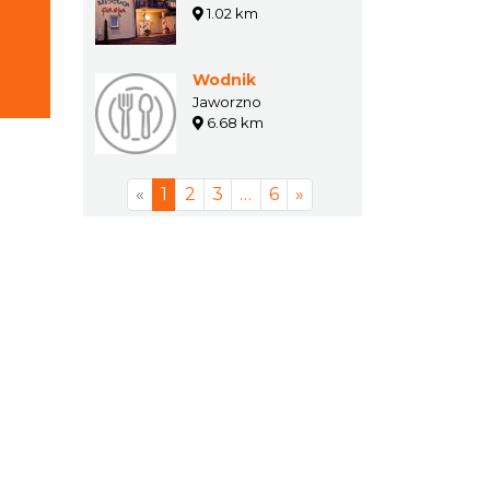
1.02 km
Wodnik
Jaworzno
6.68 km
«
1
2
3
…
6
»