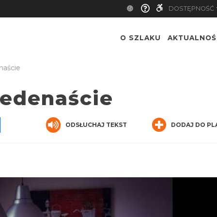
DOSTĘPNOŚĆ
O SZLAKU
AKTUALNOŚ
naście
Jedenaście
pp
senger
Share
ODSŁUCHAJ TEKST
DODAJ DO PL