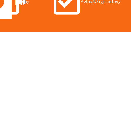
Trasy
Pokaż/Ukryj markery