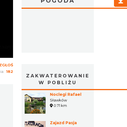
POGODA
ZGŁOŚ
ia:
182
ZAKWATEROWANIE
W POBLIŻU
Noclegi Rafael
Sławków
0.71 km
Zajazd Pasja