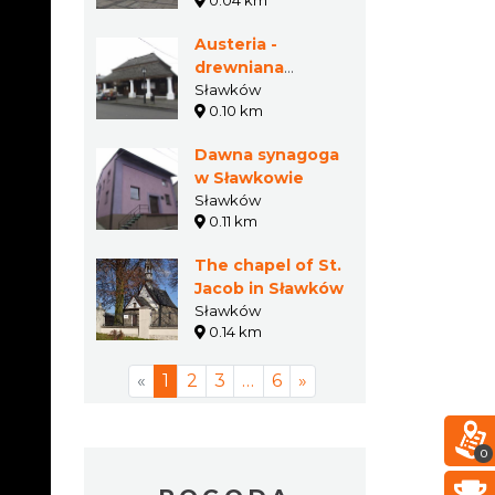
0.04 km
Austeria -
drewniana
karczma w
Sławków
0.10 km
Sławkowie
Dawna synagoga
w Sławkowie
Sławków
0.11 km
The chapel of St.
Jacob in Sławków
Sławków
0.14 km
«
1
2
3
…
6
»
0