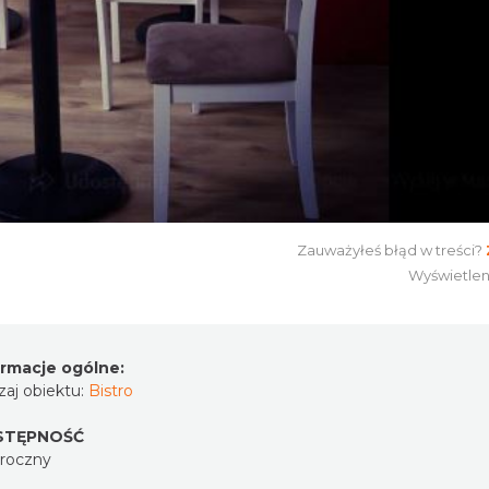
Zauważyłeś błąd w treści?
Wyświetlen
ormacje ogólne:
aj obiektu:
Bistro
STĘPNOŚĆ
oroczny