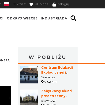
JĘZYK
Ulubione
Zaloguj
CI
ODKRYJ WIĘCEJ
INDUSTRIADA
W POBLIŻU
ANERA
Centrum Edukacji
Ekologicznej i
Kulturowej w
Sławków
0.02 km
Sławkowie
Zabytkowy układ
przestrzenny
Sławkowa
Sławków