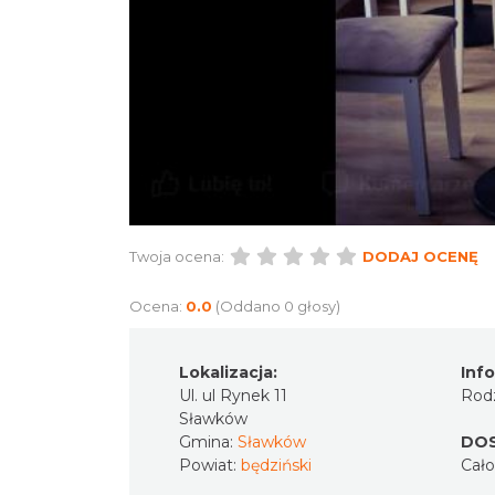
Twoja ocena:
DODAJ OCENĘ
Ocena:
0.0
(Oddano 0 głosy)
Lokalizacja:
Inf
Ul. ul Rynek 11
Rodz
Sławków
Gmina:
Sławków
DO
Powiat:
będziński
Cał