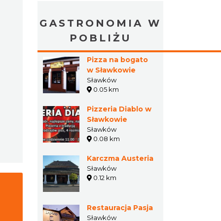
GASTRONOMIA W
POBLIŻU
Pizza na bogato
w Sławkowie
Sławków
0.05 km
Pizzeria Diablo w
Sławkowie
Sławków
0.08 km
Karczma Austeria
Sławków
0.12 km
Restauracja Pasja
Sławków