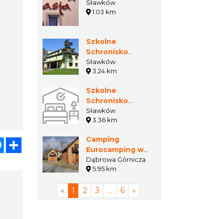
Sławków
1.03 km
Szkolne
Schronisko
Młodzieżowe w
Sławków
3.24 km
Sławkowie
Szkolne
Schronisko
Młodzieżowe w
Sławków
3.36 km
Sławkowie
Camping
atsApp
Messenger
Share
Eurocamping w
Błędowie
Dąbrowa Górnicza
5.95 km
«
1
2
3
…
6
»