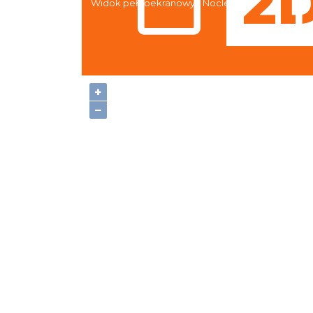
Widok pełnoekranowy:
Noclegi
+
−