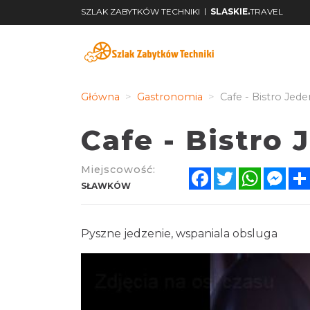
|
SZLAK ZABYTKÓW TECHNIKI
SLASKIE.
TRAVEL
Główna
Gastronomia
Cafe - Bistro Jede
Cafe - Bistro 
Miejscowość:
Facebook
Twitter
WhatsA
Mes
SŁAWKÓW
Pyszne jedzenie, wspaniala obsluga