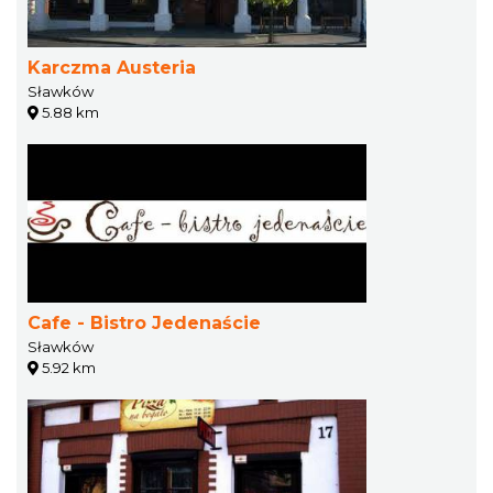
Karczma Austeria
Sławków
5.88 km
Cafe - Bistro Jedenaście
Sławków
5.92 km