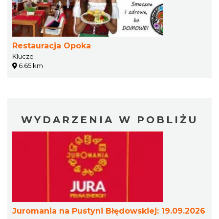
Restauracja Opoka
Klucze
6.65 km
WYDARZENIA W POBLIŻU
Juromania na Pustyni Błędowskiej: 19.09.2026