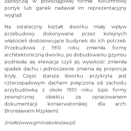
zazwyczaj w powściągliwej formie. Kolumnowy
portyk lub ganek nadawał im reprezentacyjny
wygląd.
Na ostateczny kształt dworku miały wpływ
przebudowy dokonywane przez kolejnych
właścicieli dostosowujące budynek do ich potrzeb.
Przebudowa z 1910 roku zmieniła formę
architektoniczną dworku, po dobudowaniu gzymsu
podniosła się elewacja czyli jej wysokość zmieniła
spadek dachu i jednocześnie zmienia się proporcja
bryły. Część starsza dworku przykryta jest
czterospadowym dachem połączona od zachodu
przybudówką z około 1910 roku (opis formy
zewnętrznej obiektu za opracowaniem
dokumentacji konserwatorskiej dla arch.
Bronisławem Mzykiem).
źródło(
www.gminaboleslaw.pl
)