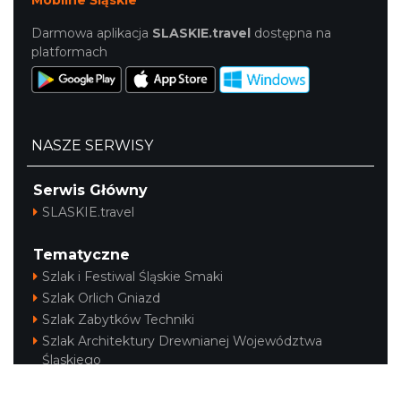
Mobilne Śląskie
Darmowa aplikacja
SLASKIE.travel
dostępna na
platformach
NASZE SERWISY
Serwis Główny
SLASKIE.travel
Tematyczne
Szlak i Festiwal Śląskie Smaki
Szlak Orlich Gniazd
Szlak Zabytków Techniki
Szlak Architektury Drewnianej Województwa
Śląskiego
Industriada