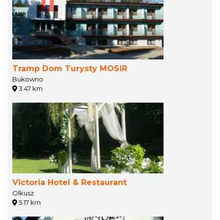
Tramp Dom Turysty MOSiR
Bukowno
3.47 km
Victoria Hotel & Restaurant
Olkusz
5.17 km