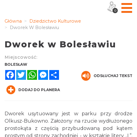
0
Główna
Dziedzictwo Kulturowe
Dworek W Bolesławiu
Dworek w Bolesławiu
Miejscowość:
BOLESŁAW
Facebook
Twitter
WhatsApp
Messenger
Share
ODSŁUCHAJ TEKST
DODAJ DO PLANERA
Dworek usytuowany jest w parku przy drodze
Olkusz-Bukowno. Założony na rzucie wydłużonego
prostokąta z częścią przybudowaną pod kątem
prostym od strony zachodniej - w kształcie litery „L”.