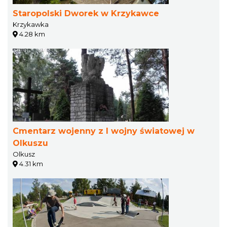
Staropolski Dworek w Krzykawce
Krzykawka
4.28 km
Cmentarz wojenny z I wojny światowej w
Olkuszu
Olkusz
4.31 km