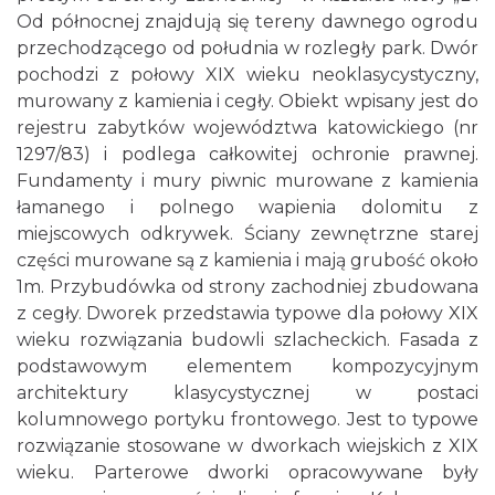
Od północnej znajdują się tereny dawnego ogrodu
przechodzącego od południa w rozległy park. Dwór
pochodzi z połowy XIX wieku neoklasycystyczny,
murowany z kamienia i cegły. Obiekt wpisany jest do
rejestru zabytków województwa katowickiego (nr
1297/83) i podlega całkowitej ochronie prawnej.
Fundamenty i mury piwnic murowane z kamienia
łamanego i polnego wapienia dolomitu z
miejscowych odkrywek. Ściany zewnętrzne starej
części murowane są z kamienia i mają grubość około
1m. Przybudówka od strony zachodniej zbudowana
z cegły. Dworek przedstawia typowe dla połowy XIX
wieku rozwiązania budowli szlacheckich. Fasada z
podstawowym elementem kompozycyjnym
architektury klasycystycznej w postaci
kolumnowego portyku frontowego. Jest to typowe
rozwiązanie stosowane w dworkach wiejskich z XIX
wieku. Parterowe dworki opracowywane były