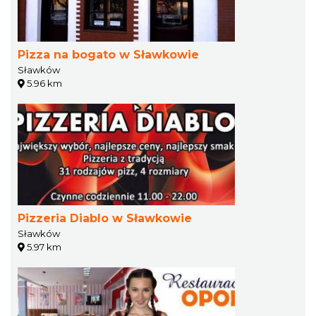
Pizza na bogato w Sławkowie
Sławków
5.96 km
Pizzeria Diablo w Sławkowie
Sławków
5.97 km