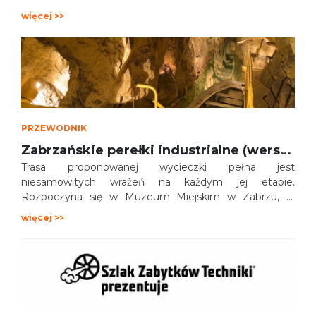
więcej >>
PRZEWODNIK
Zabrzańskie perełki industrialne (wersja "B")
Trasa proponowanej wycieczki pełna jest
niesamowitych wrażeń na każdym jej etapie.
Rozpoczyna się w Muzeum Miejskim w Zabrzu, w
którym istnieją 3 działy merytoryczne: Historii (m.in.
więcej >>
kolekcja „Max Steckel - Kopalnie”), Kultury (m.in.
kolekcja „Górnośląskie atelier fotograficzne - dzieci”) i
Plastyki (m.in. kolekcja „Śląskie malarstwo naiwne”).