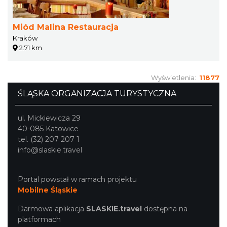
Miód Malina Restauracja
Kraków
2.71 km
Wyświetlenia:
11877
ŚLĄSKA ORGANIZACJA TURYSTYCZNA
ul. Mickiewicza 29
40-085 Katowice
tel. (32) 207 207 1
info@slaskie.travel
Portal powstał w ramach projektu
Mobilne Śląskie
Darmowa aplikacja
SLASKIE.travel
dostępna na
platformach