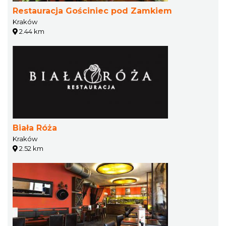
Restauracja Gościniec pod Zamkiem
Kraków
2.44 km
Biała Róża
Kraków
2.52 km