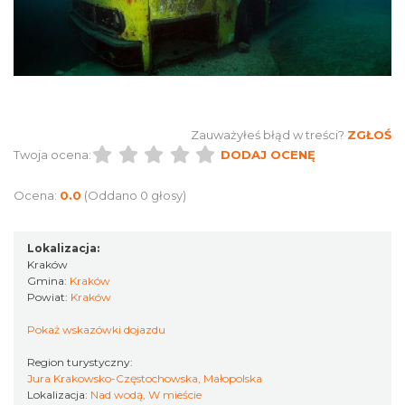
Zauważyłeś błąd w treści?
ZGŁOŚ
Twoja ocena:
DODAJ OCENĘ
Ocena:
0.0
(Oddano 0 głosy)
Lokalizacja:
Kraków
Gmina:
Kraków
Powiat:
Kraków
Pokaż wskazówki dojazdu
Region turystyczny:
Jura Krakowsko-Częstochowska, Małopolska
Lokalizacja:
Nad wodą, W mieście