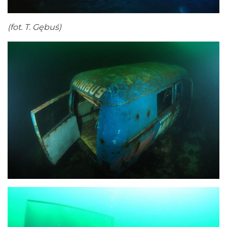
(fot. T. Gębuś)