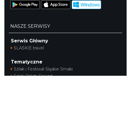
NASZE SERWISY
Serwis Główny
SLASKIE.travel
Tematyczne
Szlak i Festiwal Śląskie Smaki
Szlak Orlich Gniazd
Szlak Zabytków Techniki
Szlak Architektury Drewnianej Województwa
Śląskiego
Industriada
Juromania
Szlak Przyrody
Śląskie z dzieckiem
Śląskie po zdrowie