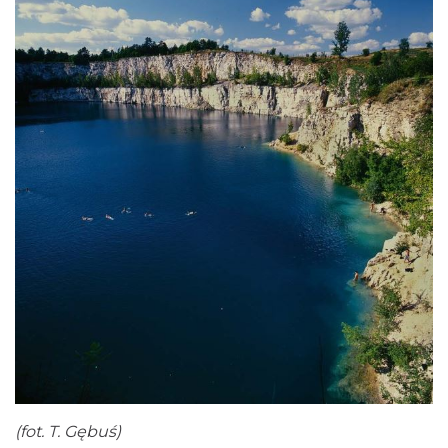
(fot. T. Gębuś)