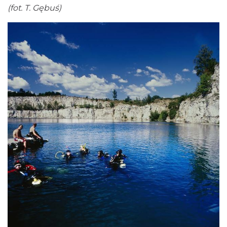
(fot. T. Gębuś)