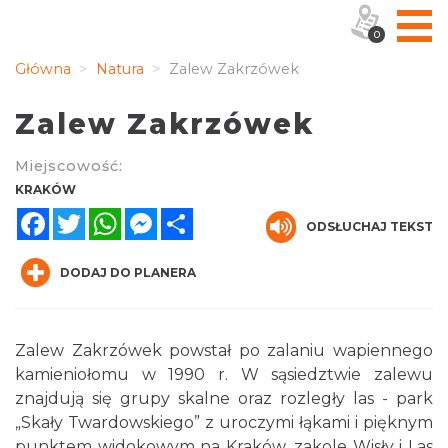
0
Główna
Natura
Zalew Zakrzówek
Zalew Zakrzówek
Miejscowość:
KRAKÓW
Facebook
Twitter
WhatsApp
Messenger
Share
ODSŁUCHAJ TEKST
DODAJ DO PLANERA
Zalew Zakrzówek powstał po zalaniu wapiennego
kamieniołomu w 1990 r. W sąsiedztwie zalewu
znajdują się grupy skalne oraz rozległy las - park
„Skały Twardowskiego” z uroczymi łąkami i pięknym
punktem widokowym na Kraków, zakole Wisły i Las