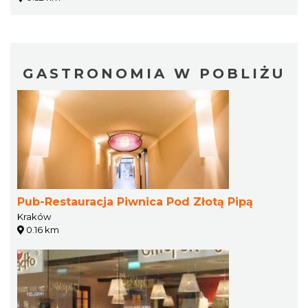
GASTRONOMIA W POBLIŻU
Pub-Restauracja Piwnica Pod Złotą Pipą
Kraków
0.16 km