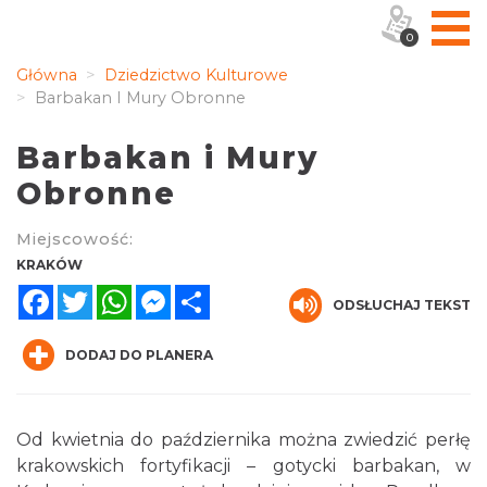
0
Główna
Dziedzictwo Kulturowe
Barbakan I Mury Obronne
Barbakan i Mury
Obronne
Miejscowość:
KRAKÓW
Facebook
Twitter
WhatsApp
Messenger
Share
ODSŁUCHAJ TEKST
DODAJ DO PLANERA
Od kwietnia do października można zwiedzić perłę
krakowskich fortyfikacji – gotycki barbakan, w