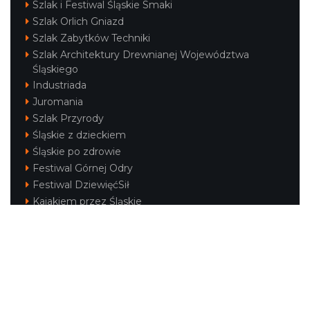
Szlak i Festiwal Śląskie Smaki
Szlak Orlich Gniazd
Szlak Zabytków Techniki
Szlak Architektury Drewnianej Województwa
Śląskiego
Industriada
Juromania
Szlak Przyrody
Śląskie z dzieckiem
Śląskie po zdrowie
Festiwal Górnej Odry
Festiwal DziewięćSił
Kajakiem przez Śląskie
Narty w Śląskim
Rowerem przez Śląskie
Silesia Convention
Regionalne
Beskidy
Śląsk Cieszyński