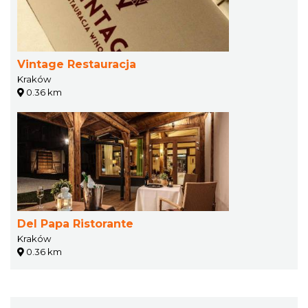
Vintage Restauracja
Kraków
0.36 km
Del Papa Ristorante
Kraków
0.36 km