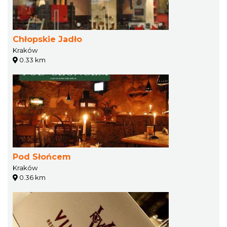
Chłopskie Jadło
Kraków
0.33 km
Pod Słońcem
Kraków
0.36 km