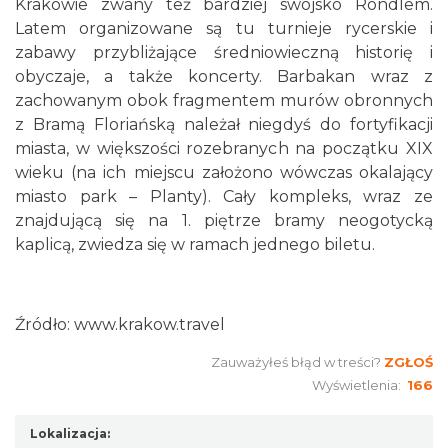
Krakowie zwany też bardziej swojsko Rondlem.
Latem organizowane są tu turnieje rycerskie i
zabawy przybliżające średniowieczną historię i
obyczaje, a także koncerty.
Barbakan
wraz z
zachowanym obok fragmentem
murów obronnych
z
Bramą Floriańską
należał niegdyś do fortyfikacji
miasta, w większości rozebranych na początku XIX
wieku (na ich miejscu założono wówczas okalający
miasto park – Planty). Cały kompleks, wraz ze
znajdującą się na 1. piętrze bramy neogotycką
kaplicą, zwiedza się w ramach jednego biletu.
Źródło:
www.krakow.travel
Zauważyłeś błąd w treści?
ZGŁOŚ
Wyświetlenia:
166
Lokalizacja: