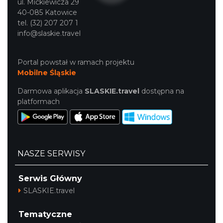
ul. Mickiewicza 29
40-085 Katowice
tel. (32) 207 207 1
info@slaskie.travel
Portal powstał w ramach projektu
Mobilne Śląskie
Darmowa aplikacja
SLASKIE.travel
dostępna na
platformach
NASZE SERWISY
Serwis Główny
SLASKIE.travel
Tematyczne