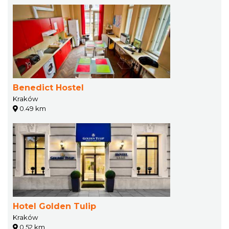
Benedict Hostel
Kraków
0.49 km
Hotel Golden Tulip
Kraków
0.52 km