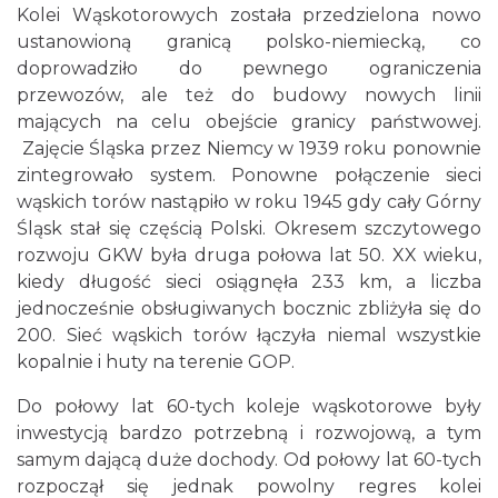
Kolei Wąskotorowych została przedzielona nowo
ustanowioną granicą polsko-niemiecką, co
doprowadziło do pewnego ograniczenia
przewozów, ale też do budowy nowych linii
mających na celu obejście granicy państwowej.
Zajęcie Śląska przez Niemcy w 1939 roku ponownie
zintegrowało system. Ponowne połączenie sieci
wąskich torów nastąpiło w roku 1945 gdy cały Górny
Śląsk stał się częścią Polski. Okresem szczytowego
rozwoju GKW była druga połowa lat 50. XX wieku,
kiedy długość sieci osiągnęła 233 km, a liczba
jednocześnie obsługiwanych bocznic zbliżyła się do
200. Sieć wąskich torów łączyła niemal wszystkie
kopalnie i huty na terenie GOP.
Do połowy lat 60-tych koleje wąskotorowe były
inwestycją bardzo potrzebną i rozwojową, a tym
samym dającą duże dochody. Od połowy lat 60-tych
rozpoczął się jednak powolny regres kolei