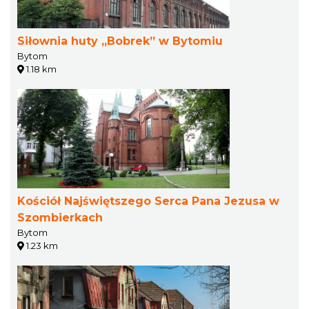
Siłownia huty „Bobrek” w Bytomiu
Bytom
1.18 km
Kościół Najświętszego Serca Pana Jezusa w
Szombierkach
Bytom
1.23 km