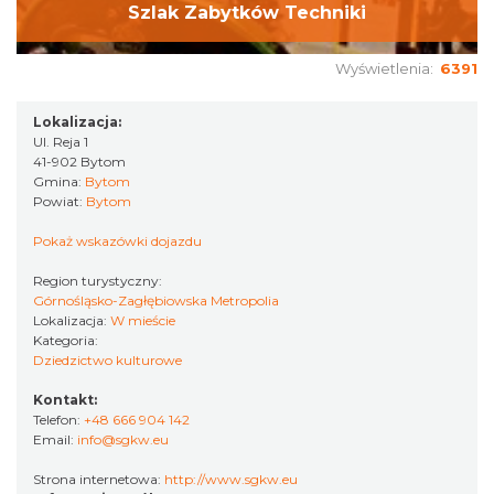
Szlak Zabytków Techniki
Wyświetlenia:
6391
Lokalizacja:
Ul. Reja 1
41-902 Bytom
Gmina:
Bytom
Powiat:
Bytom
Pokaż wskazówki dojazdu
Region turystyczny:
Górnośląsko-Zagłębiowska Metropolia
Lokalizacja:
W mieście
Kategoria:
Dziedzictwo kulturowe
Kontakt:
Telefon:
+48 666 904 142
Email:
info@sgkw.eu
Strona internetowa:
http://www.sgkw.eu