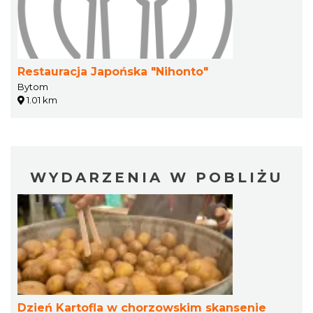
Restauracja Japońska "Nihonto"
Bytom
1.01 km
WYDARZENIA W POBLIŻU
Dzień Kartofla w chorzowskim skansenie