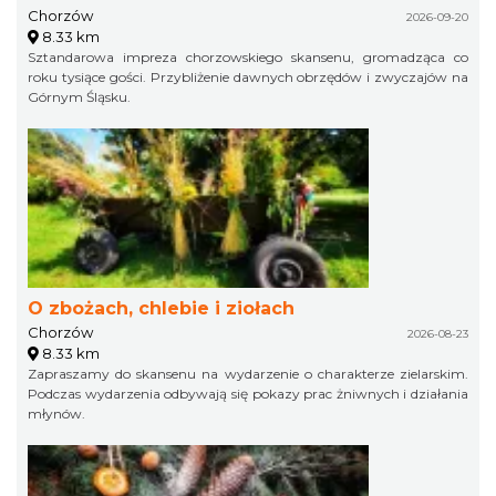
Chorzów
2026-09-20
8.33 km
Sztandarowa impreza chorzowskiego skansenu, gromadząca co
roku tysiące gości. Przybliżenie dawnych obrzędów i zwyczajów na
Górnym Śląsku.
O zbożach, chlebie i ziołach
Chorzów
2026-08-23
8.33 km
Zapraszamy do skansenu na wydarzenie o charakterze zielarskim.
Podczas wydarzenia odbywają się pokazy prac żniwnych i działania
młynów.