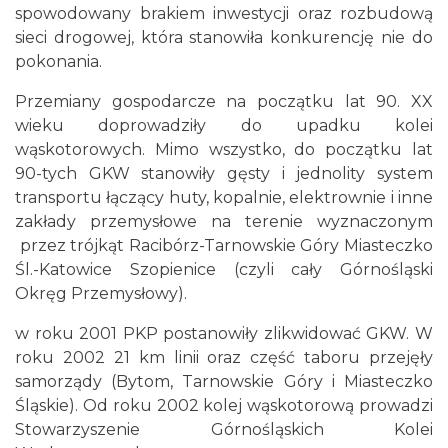
spowodowany brakiem inwestycji oraz rozbudową
sieci drogowej, która stanowiła konkurencję nie do
pokonania.
Przemiany gospodarcze na początku lat 90. XX
wieku doprowadziły do upadku kolei
wąskotorowych. Mimo wszystko, do początku lat
90-tych GKW stanowiły gęsty i jednolity system
transportu łączący huty, kopalnie, elektrownie i inne
zakłady przemysłowe na terenie wyznaczonym
przez trójkąt Racibórz-Tarnowskie Góry Miasteczko
Śl.-Katowice Szopienice (czyli cały Górnośląski
Okręg Przemysłowy).
w roku 2001 PKP postanowiły zlikwidować GKW. W
roku 2002 21 km linii oraz część taboru przejęły
samorządy (Bytom, Tarnowskie Góry i Miasteczko
Śląskie). Od roku 2002 kolej wąskotorową prowadzi
Stowarzyszenie Górnośląskich Kolei