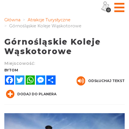
0
Główna
Atrakcje Turystyczne
Górnośląskie Koleje Wąskotorowe
Górnośląskie Koleje
Wąskotorowe
Miejscowość:
BYTOM
Facebook
Twitter
WhatsApp
Messenger
Share
ODSŁUCHAJ TEKST
DODAJ DO PLANERA