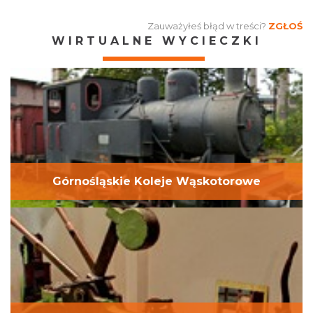
Zauważyłeś błąd w treści?
ZGŁOŚ
WIRTUALNE WYCIECZKI
Górnośląskie Koleje Wąskotorowe