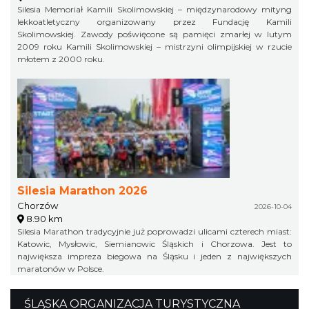
Silesia Memoriał Kamili Skolimowskiej – międzynarodowy mityng
lekkoatletyczny organizowany przez Fundację Kamili
Skolimowskiej. Zawody poświęcone są pamięci zmarłej w lutym
2009 roku Kamili Skolimowskiej – mistrzyni olimpijskiej w rzucie
młotem z 2000 roku.
Silesia Marathon 2026
Chorzów
2026-10-04
8.90 km
Silesia Marathon tradycyjnie już poprowadzi ulicami czterech miast:
Katowic, Mysłowic, Siemianowic Śląskich i Chorzowa. Jest to
największa impreza biegowa na Śląsku i jeden z największych
maratonów w Polsce.
ŚLĄSKA ORGANIZACJA TURYSTYCZNA