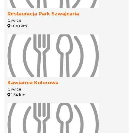
Restauracja Park Szwajcaria
Gliwice
0.98 km
Kawiarnia Kolorowa
Gliwice
1.34 km