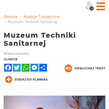
0
Główna
Atrakcje Turystyczne
Muzeum Techniki Sanitarnej
Muzeum Techniki
Sanitarnej
Miejscowość:
GLIWICE
Facebook
Twitter
WhatsApp
Messenger
Share
ODSŁUCHAJ TEKST
DODAJ DO PLANERA