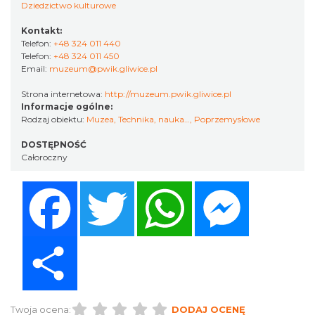
Dziedzictwo kulturowe
Kontakt:
Telefon:
+48 324 011 440
Telefon:
+48 324 011 450
Email:
muzeum@pwik.gliwice.pl
Strona internetowa:
http://muzeum.pwik.gliwice.pl
Informacje ogólne:
Rodzaj obiektu:
Muzea
,
Technika, nauka…
,
Poprzemysłowe
DOSTĘPNOŚĆ
Całoroczny
Facebook
Twitter
WhatsApp
Messenger
Share
Twoja ocena:
DODAJ OCENĘ