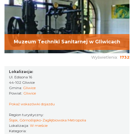
Muzeum Techniki Sanitarnej w Gliwicach
Wyświetlenia:
1732
Lokalizacja:
Ul. Edisona 16
44-102 Gliwice
Gmina:
Gliwice
Powiat:
Gliwice
Pokaż wskazówki dojazdu
Region turystyczny:
Śląsk, Górnośląsko-Zagłębiowska Metropolia
Lokalizacja:
W mieście
Kategoria: