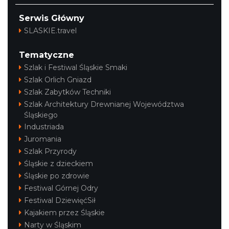
Serwis Główny
SLASKIE.travel
Tematyczne
Szlak i Festiwal Śląskie Smaki
Szlak Orlich Gniazd
Szlak Zabytków Techniki
Szlak Architektury Drewnianej Województwa
Śląskiego
Industriada
Juromania
Szlak Przyrody
Śląskie z dzieckiem
Śląskie po zdrowie
Festiwal Górnej Odry
Festiwal DziewięćSił
Kajakiem przez Śląskie
Narty w Śląskim