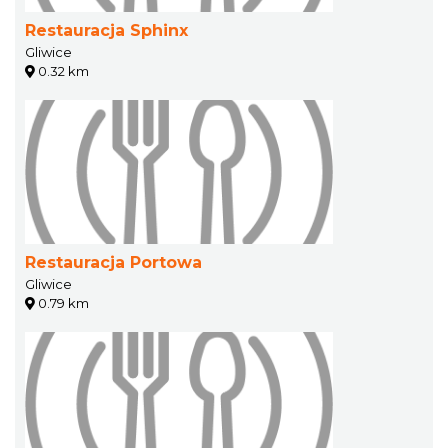
Restauracja Sphinx
Gliwice
0.32 km
Restauracja Portowa
Gliwice
0.79 km