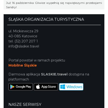
Już 16 października Gliwice wypełnią się największymi przebojami
Sandry!
ŚLĄSKA ORGANIZACJA TURYSTYCZNA
ul. Mickiewicza 29
40-085 Katowice
tel. (32) 207 207 1
info@slaskie.travel
Portal powstał w ramach projektu
Mobilne Śląskie
Darmowa aplikacja
SLASKIE.travel
dostępna na
platformach
NASZE SERWISY