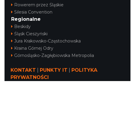
Rowerem przez Śląskie
Silesia Convention
Regionalne
Beskidy
Śląsk Cieszyński
Jura Krakowsko-Częstochowska
Kraina Górnej Odry
Górnośląsko-Zagłębiowska Metropolia
KONTAKT
|
PUNKTY IT
|
POLITYKA
PRYWATNOŚCI