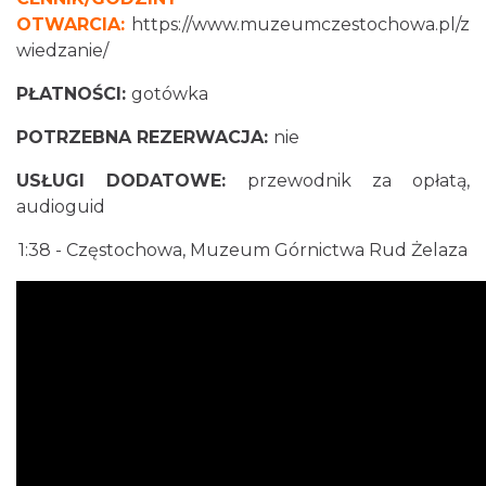
OTWARCIA:
https://www.muzeumczestochowa.pl/z
wiedzanie/
PŁATNOŚCI:
gotówka
POTRZEBNA REZERWACJA:
nie
USŁUGI DODATOWE:
przewodnik za opłatą,
audioguid
1:38
- Częstochowa, Muzeum Górnictwa Rud Żelaza