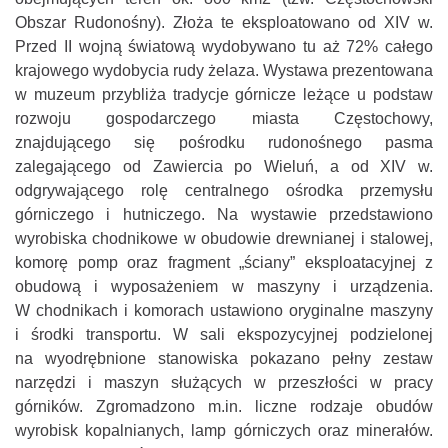
Obszar Rudonośny). Złoża te eksploatowano od XIV w.
Przed II wojną światową wydobywano tu aż 72% całego
krajowego wydobycia rudy żelaza. Wystawa prezentowana
w muzeum przybliża tradycje górnicze leżące u podstaw
rozwoju gospodarczego miasta Częstochowy,
znajdującego się pośrodku rudonośnego pasma
zalegającego od Zawiercia po Wieluń, a od XIV w.
odgrywającego rolę centralnego ośrodka przemysłu
górniczego i hutniczego. Na wystawie przedstawiono
wyrobiska chodnikowe w obudowie drewnianej i stalowej,
komorę pomp oraz fragment „ściany” eksploatacyjnej z
obudową i wyposażeniem w maszyny i urządzenia.
W chodnikach i komorach ustawiono oryginalne maszyny
i środki transportu. W sali ekspozycyjnej podzielonej
na wyodrębnione stanowiska pokazano pełny zestaw
narzędzi i maszyn służących w przeszłości w pracy
górników. Zgromadzono m.in. liczne rodzaje obudów
wyrobisk kopalnianych, lamp górniczych oraz minerałów.