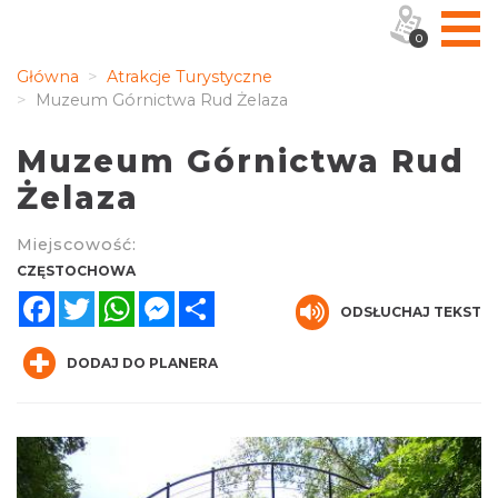
0
Główna
Atrakcje Turystyczne
Muzeum Górnictwa Rud Żelaza
Muzeum Górnictwa Rud
Żelaza
Miejscowość:
CZĘSTOCHOWA
Facebook
Twitter
WhatsApp
Messenger
Share
ODSŁUCHAJ TEKST
DODAJ DO PLANERA