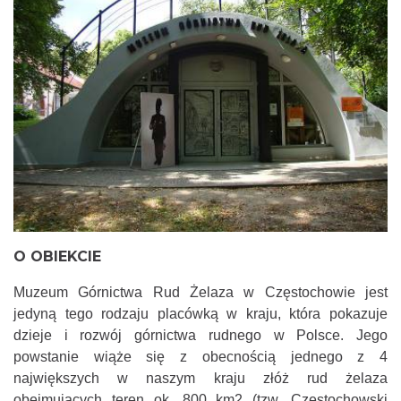
O OBIEKCIE
Muzeum Górnictwa Rud Żelaza w Częstochowie jest
jedyną tego rodzaju placówką w kraju, która pokazuje
dzieje i rozwój górnictwa rudnego w Polsce. Jego
powstanie wiąże się z obecnością jednego z 4
największych w naszym kraju złóż rud żelaza
obejmujących teren ok. 800 km2 (tzw. Częstochowski