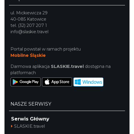
ul. Mickiewicza 29
40-085 Katowice
tel. (32) 207 207 1
info@slaskie.travel
Portal powstał w ramach projektu
Mobilne Śląskie
Darmowa aplikacja
SLASKIE.travel
dostępna na
platformach
NASZE SERWISY
Serwis Główny
SLASKIE.travel