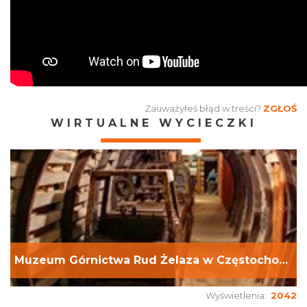
Zauważyłeś błąd w treści?
ZGŁOŚ
WIRTUALNE WYCIECZKI
Muzeum Górnictwa Rud Żelaza w Częstochowie
Wyświetlenia:
2042