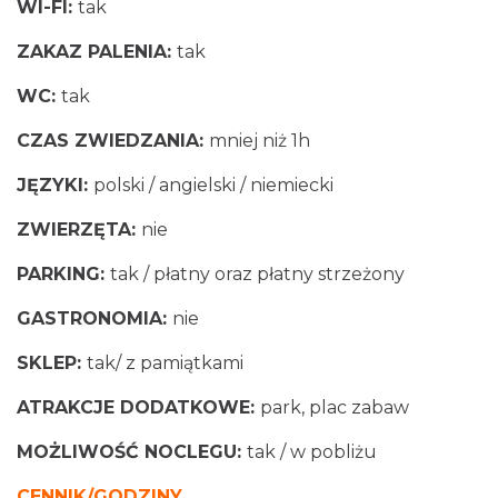
WI-FI:
tak
ZAKAZ PALENIA:
tak
WC:
tak
CZAS ZWIEDZANIA:
mniej niż 1h
JĘZYKI:
polski / angielski / niemiecki
ZWIERZĘTA:
nie
PARKING:
tak / płatny oraz płatny strzeżony
GASTRONOMIA:
nie
SKLEP:
tak/ z pamiątkami
ATRAKCJE DODATKOWE:
park, plac zabaw
MOŻLIWOŚĆ NOCLEGU:
tak / w pobliżu
CENNIK/GODZINY