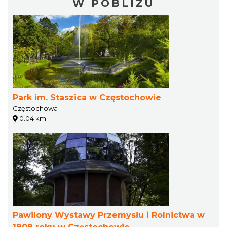
W POBLIŻU
Park im. Staszica w Częstochowie
Częstochowa
0.04 km
Pawilony Wystawy Przemysłu i Rolnictwa w