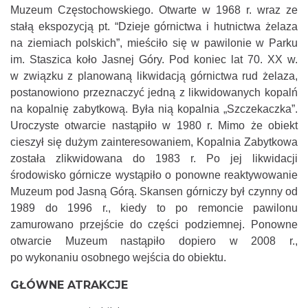
Muzeum Częstochowskiego. Otwarte w 1968 r. wraz ze
stałą ekspozycją pt. “Dzieje górnictwa i hutnictwa żelaza
na ziemiach polskich”, mieściło się w pawilonie w Parku
im. Staszica koło Jasnej Góry. Pod koniec lat 70. XX w.
w związku z planowaną likwidacją górnictwa rud żelaza,
postanowiono przeznaczyć jedną z likwidowanych kopalń
na kopalnię zabytkową. Była nią kopalnia „Szczekaczka”.
Uroczyste otwarcie nastąpiło w 1980 r. Mimo że obiekt
cieszył się dużym zainteresowaniem, Kopalnia Zabytkowa
została zlikwidowana do 1983 r. Po jej likwidacji
środowisko górnicze wystąpiło o ponowne reaktywowanie
Muzeum pod Jasną Górą. Skansen górniczy był czynny od
1989 do 1996 r., kiedy to po remoncie pawilonu
zamurowano przejście do części podziemnej. Ponowne
otwarcie Muzeum nastąpiło dopiero w 2008 r.,
po wykonaniu osobnego wejścia do obiektu.
GŁÓWNE ATRAKCJE