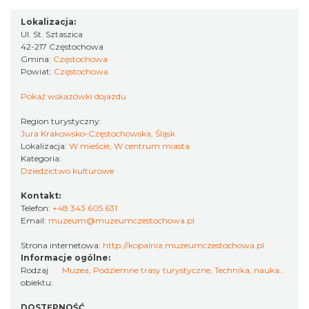
Lokalizacja:
Ul. St. Sztaszica
42-217 Częstochowa
Gmina:
Częstochowa
Powiat:
Częstochowa
Pokaż wskazówki dojazdu
Region turystyczny:
Jura Krakowsko-Częstochowska, Śląsk
Lokalizacja:
W mieście, W centrum miasta
Kategoria:
Dziedzictwo kulturowe
Kontakt:
Telefon:
+48 343 605 631
Email:
muzeum@muzeumczestochowa.pl
Strona internetowa:
http://kopalnia.muzeumczestochowa.pl
Informacje ogólne:
Rodzaj
Muzea
,
Podziemne trasy turystyczne
,
Technika, nauka…
,
Popr
obiektu:
DOSTĘPNOŚĆ