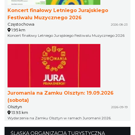
Koncert finałowy Letniego Jurajskiego
Festiwalu Muzycznego 2026
Częstochowa
2026-08-23
1.95 km
Koncert finałowy Letniego Jurajskiego Festiwalu Muzycznego 2026
Juromania na Zamku Olsztyn: 19.09.2026
(sobota)
Olsztyn
2026-09-19
13.93 km
Wydarzenia na Zamku Olsztyn w ramach Juromanii 2026.
ŚLĄSKA ORGANIZACJA TURYSTYCZNA