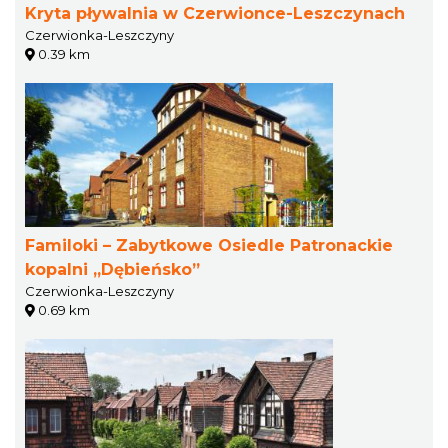
Kryta pływalnia w Czerwionce-Leszczynach
Czerwionka-Leszczyny
0.39 km
Familoki – Zabytkowe Osiedle Patronackie
kopalni „Dębieńsko”
Czerwionka-Leszczyny
0.69 km