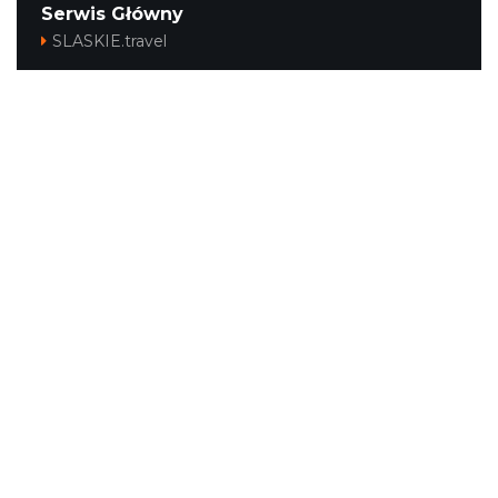
Serwis Główny
SLASKIE.travel
Tematyczne
Szlak i Festiwal Śląskie Smaki
Szlak Orlich Gniazd
Szlak Zabytków Techniki
Szlak Architektury Drewnianej Województwa
Śląskiego
Industriada
Juromania
Szlak Przyrody
Śląskie z dzieckiem
Śląskie po zdrowie
Festiwal Górnej Odry
Festiwal DziewięćSił
Kajakiem przez Śląskie
Narty w Śląskim
Rowerem przez Śląskie