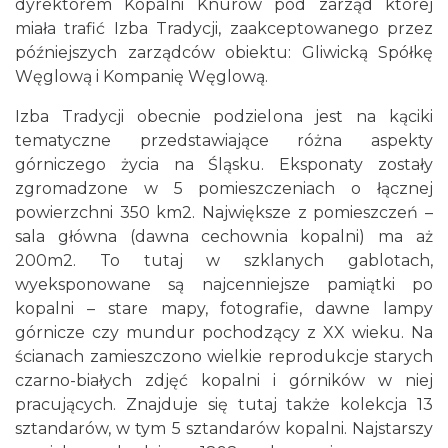
dyrektorem Kopalni Knurów pod zarząd której
miała trafić Izba Tradycji, zaakceptowanego przez
późniejszych zarządców obiektu: Gliwicką Spółkę
Węglową i Kompanię Węglową.
Izba Tradycji obecnie podzielona jest na kąciki
tematyczne przedstawiające różna aspekty
górniczego życia na Śląsku. Eksponaty zostały
zgromadzone w 5 pomieszczeniach o łącznej
powierzchni 350 km2. Największe z pomieszczeń –
sala główna (dawna cechownia kopalni) ma aż
200m2. To tutaj w szklanych gablotach,
wyeksponowane są najcenniejsze pamiątki po
kopalni – stare mapy, fotografie, dawne lampy
górnicze czy mundur pochodzący z XX wieku. Na
ścianach zamieszczono wielkie reprodukcje starych
czarno-białych zdjęć kopalni i górników w niej
pracujących. Znajduje się tutaj także kolekcja 13
sztandarów, w tym 5 sztandarów kopalni. Najstarszy