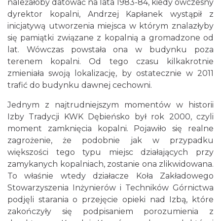
należałoby datować na lata 1983-84, kiedy ówczesny
dyrektor kopalni, Andrzej Kapłanek wystąpił z
inicjatywą utworzenia miejsca w którym znalazłyby
się pamiątki związane z kopalnią a gromadzone od
lat. Wówczas powstała ona w budynku poza
terenem kopalni. Od tego czasu kilkakrotnie
zmieniała swoją lokalizację, by ostatecznie w 2011
trafić do budynku dawnej cechowni.
Jednym z najtrudniejszym momentów w historii
Izby Tradycji KWK Dębieńsko był rok 2000, czyli
moment zamknięcia kopalni. Pojawiło się realne
zagrożenie, że podobnie jak w przypadku
większości tego typu miejsc działających przy
zamykanych kopalniach, zostanie ona zlikwidowana.
To właśnie wtedy działacze Koła Zakładowego
Stowarzyszenia Inżynierów i Techników Górnictwa
podjęli starania o przejęcie opieki nad Izbą, które
zakończyły się podpisaniem porozumienia z