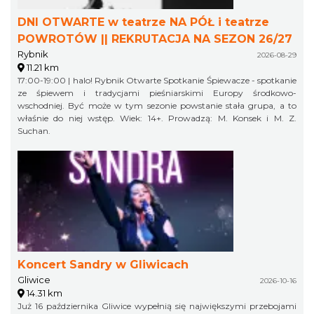
DNI OTWARTE w teatrze NA PÓŁ i teatrze
POWROTÓW || REKRUTACJA NA SEZON 26/27
Rybnik
2026-08-29
11.21 km
17:00-19:00 | halo! Rybnik Otwarte Spotkanie Śpiewacze - spotkanie
ze śpiewem i tradycjami pieśniarskimi Europy środkowo-
wschodniej. Być może w tym sezonie powstanie stała grupa, a to
właśnie do niej wstęp. Wiek: 14+. Prowadzą: M. Konsek i M. Z.
Suchan.
Koncert Sandry w Gliwicach
Gliwice
2026-10-16
14.31 km
Już 16 października Gliwice wypełnią się największymi przebojami