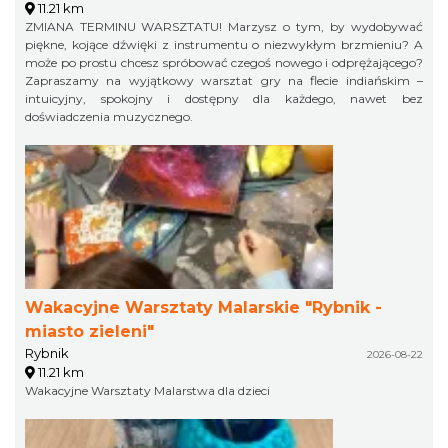
11.21 km
ZMIANA TERMINU WARSZTATU! Marzysz o tym, by wydobywać
piękne, kojące dźwięki z instrumentu o niezwykłym brzmieniu? A
może po prostu chcesz spróbować czegoś nowego i odprężającego?
Zapraszamy na wyjątkowy warsztat gry na flecie indiańskim –
intuicyjny, spokojny i dostępny dla każdego, nawet bez
doświadczenia muzycznego.
Wakacyjne Warsztaty Malarskie "Rybnik -
miasto zieleni"
Rybnik
2026-08-22
11.21 km
Wakacyjne Warsztaty Malarstwa dla dzieci