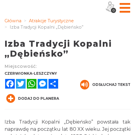
0
Główna
Atrakcje Turystyczne
Izba Tradycji Kopalni „Dębieńsko”
Izba Tradycji Kopalni
„Dębieńsko”
Miejscowość:
CZERWIONKA-LESZCZYNY
Facebook
Twitter
WhatsApp
Messenger
Share
ODSŁUCHAJ TEKST
DODAJ DO PLANERA
Izba Tradycji Kopalni „Dębieńsko” powstała tak
naprawdę na początku lat 80 XX wieku. Jej początki