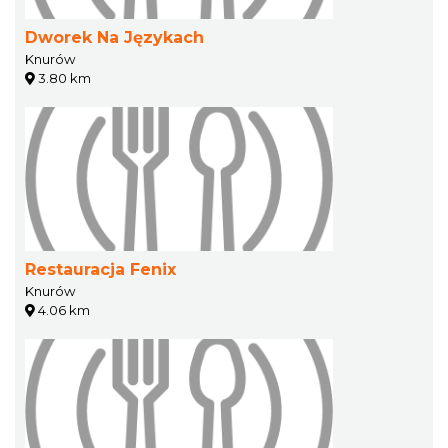
Dworek Na Językach
Knurów
3.80 km
Restauracja Fenix
Knurów
4.06 km