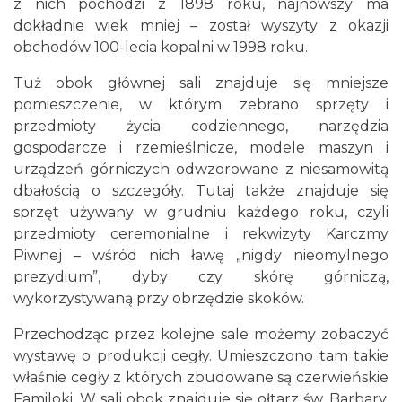
z nich pochodzi z 1898 roku, najnowszy ma
dokładnie wiek mniej – został wyszyty z okazji
obchodów 100-lecia kopalni w 1998 roku.
Tuż obok głównej sali znajduje się mniejsze
pomieszczenie, w którym zebrano sprzęty i
przedmioty życia codziennego, narzędzia
gospodarcze i rzemieślnicze, modele maszyn i
urządzeń górniczych odwzorowane z niesamowitą
dbałością o szczegóły. Tutaj także znajduje się
sprzęt używany w grudniu każdego roku, czyli
przedmioty ceremonialne i rekwizyty Karczmy
Piwnej – wśród nich ławę „nigdy nieomylnego
prezydium”, dyby czy skórę górniczą,
wykorzystywaną przy obrzędzie skoków.
Przechodząc przez kolejne sale możemy zobaczyć
wystawę o produkcji cegły. Umieszczono tam takie
właśnie cegły z których zbudowane są czerwieńskie
Familoki. W sali obok znajduje się ołtarz św. Barbary,