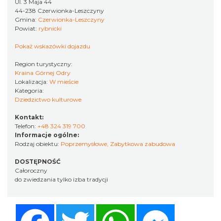
Ul. 3 Maja 44
44-238 Czerwionka-Leszczyny
Gmina:
Czerwionka-Leszczyny
Powiat:
rybnicki
Pokaż wskazówki dojazdu
Region turystyczny:
Kraina Górnej Odry
Lokalizacja:
W mieście
Kategoria:
Dziedzictwo kulturowe
Kontakt:
Telefon:
+48 324 319 700
Informacje ogólne:
Rodzaj obiektu:
Poprzemysłowe
,
Zabytkowa zabudowa
DOSTĘPNOŚĆ
Całoroczny
do zwiedzania tylko izba tradycji
Facebook
Twitter
WhatsApp
Messenger