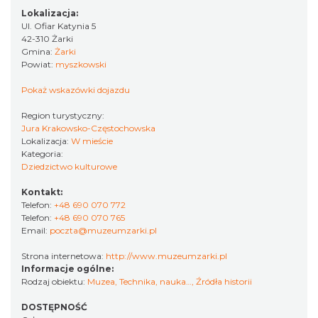
Lokalizacja:
Ul. Ofiar Katynia 5
42-310 Żarki
Gmina:
Żarki
Powiat:
myszkowski
Pokaż wskazówki dojazdu
Region turystyczny:
Jura Krakowsko-Częstochowska
Lokalizacja:
W mieście
Kategoria:
Dziedzictwo kulturowe
Kontakt:
Telefon:
+48 690 070 772
Telefon:
+48 690 070 765
Email:
poczta@muzeumzarki.pl
Strona internetowa:
http://www.muzeumzarki.pl
Informacje ogólne:
Rodzaj obiektu:
Muzea
,
Technika, nauka…
,
Źródła historii
DOSTĘPNOŚĆ