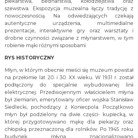
piekarstwa, bednarstwa, kołodziejstwa oraz
szewstwa. Ekspozycja muzealna łączy tradycję z
nowoczesnością. Na odwiedzających czekają
autentyczne urządzenia, multimedialne
prezentacje, interaktywne gry oraz warsztaty i
drobne czynności związane z młynarstwem, w tym
robienie mąki różnymi sposobami.
RYS HISTORYCZNY
Młyn, w którym obecnie mieści się muzeum powstał
na przełomie lat 20. i 30. XX wieku. W 1931 r. został
podłączony do specjalnie wybudowanej linii
elektrycznej. Przedwojennym właścicielem młyna
był ziemianin, emerytowany oficer wojska Stanisław
Siedlecki, pochodzący z Koniecpola. Początkowo
młyn był podzielony na dwie części- kupiecką, w
której przygotowywano mąkę dla piekarzy oraz
chłopską przeznaczoną dla rolników. Po 1945 roku
budynek młyna znacjonalizowano