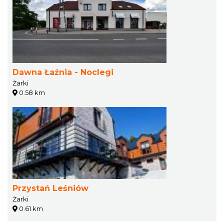
Dawna Łaźnia - Noclegi
Żarki
0.58 km
Przystań Leśniów
Żarki
0.61 km