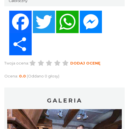
Całoroczny
Facebook
Twitter
WhatsApp
Messenger
Share
Twoja ocena:
DODAJ OCENĘ
Ocena:
0.0
(Oddano 0 głosy)
GALERIA