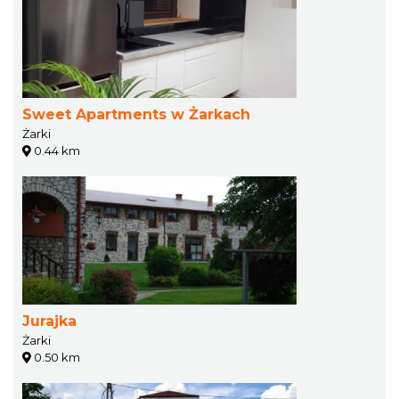
Sweet Apartments w Żarkach
Żarki
0.44 km
Jurajka
Żarki
0.50 km