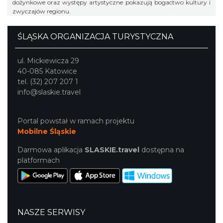
dożynkowe oraz występy artystyczne pokazują bogactwo kultury i
zwyczajów regionu.
ŚLĄSKA ORGANIZACJA TURYSTYCZNA
ul. Mickiewicza 29
40-085 Katowice
tel. (32) 207 207 1
info@slaskie.travel
Portal powstał w ramach projektu
Mobilne Śląskie
Darmowa aplikacja
SLASKIE.travel
dostępna na
platformach
NASZE SERWISY