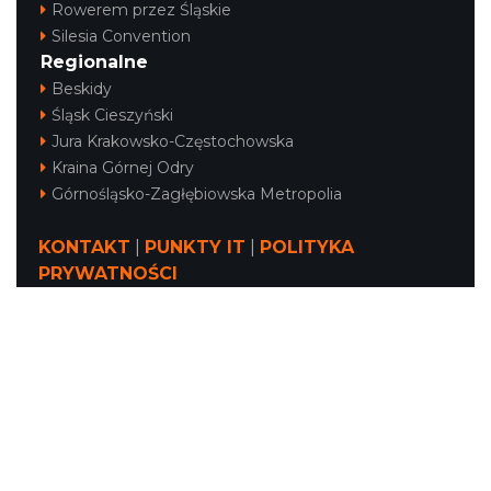
Rowerem przez Śląskie
Silesia Convention
Regionalne
Beskidy
Śląsk Cieszyński
Jura Krakowsko-Częstochowska
Kraina Górnej Odry
Górnośląsko-Zagłębiowska Metropolia
KONTAKT
|
PUNKTY IT
|
POLITYKA
PRYWATNOŚCI