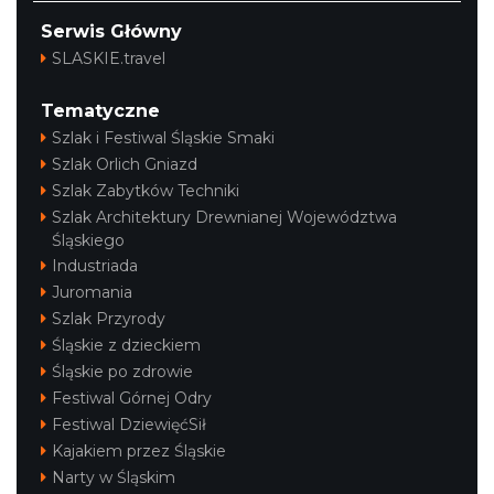
Serwis Główny
SLASKIE.travel
Tematyczne
Szlak i Festiwal Śląskie Smaki
Szlak Orlich Gniazd
Szlak Zabytków Techniki
Szlak Architektury Drewnianej Województwa
Śląskiego
Industriada
Juromania
Szlak Przyrody
Śląskie z dzieckiem
Śląskie po zdrowie
Festiwal Górnej Odry
Festiwal DziewięćSił
Kajakiem przez Śląskie
Narty w Śląskim