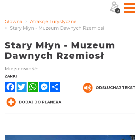
0
Główna
Atrakcje Turystyczne
Stary Młyn - Muzeum Dawnych Rzemiosł
Stary Młyn - Muzeum
Dawnych Rzemiosł
Miejscowość:
ŻARKI
Facebook
Twitter
WhatsApp
Messenger
Share
ODSŁUCHAJ TEKST
DODAJ DO PLANERA