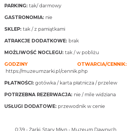
PARKING:
tak/ darmowy
GASTRONOMIA:
nie
SKLEP:
tak / z pamiątkami
ATRAKCJE DODATKOWE:
brak
MOŻLIWOŚĆ NOCLEGU:
tak / w pobliżu
GODZINY OTWARCIA/CENNIK:
https://muzeumzarki.pl/cennik.php
PŁATNOŚCI:
gotówka / karta płatnicza / przelew
POTRZEBNA REZERWACJA:
nie / mile widziana
USŁUGI DODATOWE:
przewodnik w cenie
0:39
- Żarki, Stary Młyn - Muzeum Dawnych