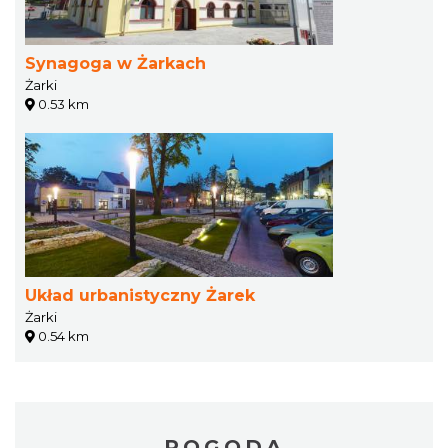
Synagoga w Żarkach
Żarki
0.53 km
Układ urbanistyczny Żarek
Żarki
0.54 km
POGODA