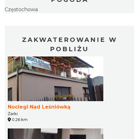
Częstochowa
ZAKWATEROWANIE W
POBLIŻU
Noclegi Nad Leśniówką
Żarki
0.26 km