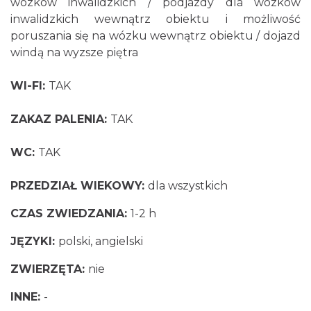
wózków inwalidzkich / podjazdy dla wózków
inwalidzkich wewnątrz obiektu i możliwość
poruszania się na wózku wewnątrz obiektu / dojazd
windą na wyzsze piętra
WI-FI:
TAK
ZAKAZ PALENIA:
TAK
WC:
TAK
PRZEDZIAŁ WIEKOWY:
dla wszystkich
CZAS ZWIEDZANIA:
1-2 h
JĘZYKI:
polski, angielski
ZWIERZĘTA:
nie
INNE:
-