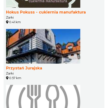
Hokus Pokuss - cukiernia manufaktura
Żarki
0.41 km
Przystań Jurajska
Żarki
0.57 km