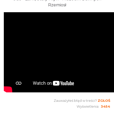
Rzemiosł
Zauważyłeś błąd w treści?
ZGŁOŚ
Wyświetlenia:
3454