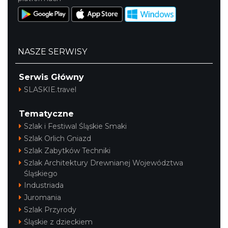
NASZE SERWISY
Serwis Główny
SLASKIE.travel
Tematyczne
Szlak i Festiwal Śląskie Smaki
Szlak Orlich Gniazd
Szlak Zabytków Techniki
Szlak Architektury Drewnianej Województwa
Śląskiego
Industriada
Juromania
Szlak Przyrody
Śląskie z dzieckiem