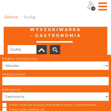
0
Główna
Szukaj
WYSZUKIWARKA
- GASTRONOMIA
Region turystyczny
Liczba elementów:
3
POBIERZ LISTĘ
Miejscowość
Kategoria
Antalya- Doner Kebap
Pokaż atrakcje turystyczne dodane przez użytkowników
Pszczyna
Pokaż tylko obiekty 3D