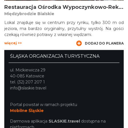
Restauracja Ośrodka Wypoczynkowo-Rekreacyjnego Silesia
Międzybrodzie Bialskie
Lokal znajduje się w centrum przy rynku, tylko 300 m od
jeziora, ma bardzo oryginalny, przytulny wystrój. Na gości
czekają również potrawy z własnej wędzarni.
więcej >>
DODAJ DO PLANERA
ŚLĄSKA ORGANIZACJA TURYSTYCZNA
ul. Mickiewicza 29
40-085 Katowice
tel. (32) 207 207 1
info@slaskie.travel
Portal powstał w ramach projektu
Mobilne Śląskie
Darmowa aplikacja
SLASKIE.travel
dostępna na
platformach