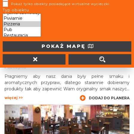
Pokaż tylko obiekty posiadające wirtualne wycieczki
Antalya- Doner Kebap
Typ obiektu
więcej >>
DODAJ DO PLANERA
POKAŻ MAPĘ
K2
Pszczyna
Pragniemy aby nasz dania były pełne smaku i
aromatycznych przypraw, dlatego starannie dobieramy
produkty tak aby zapewnić Wam oryginalny smak naszych
potraw i wyjątkową świeżosć
więcej >>
DODAJ DO PLANERA