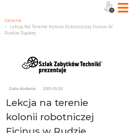
0
Główna
Lekcja Na Terenie Kolonii Robotniczej Ficinus W
Rudzie Śląskiej
Data dodania:
2021-01-20
Lekcja na terenie
kolonii robotniczej
Ficinus w Rudzie