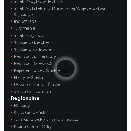
Szlak Zabytków Techniki
Szlak Architektury Drewnianej Województwa
Śląskiego
Industriada
Juromania
Szlak Przyrody
Śląskie z dzieckiem
Śląskie po zdrowie
Festiwal Górnej Odry
Festiwal DziewięćSił
Kajakiem przez Śląskie
Narty w Śląskim
Rowerem przez Śląskie
Silesia Convention
Regionalne
Beskidy
Śląsk Cieszyński
Jura Krakowsko-Częstochowska
Kraina Górnej Odry