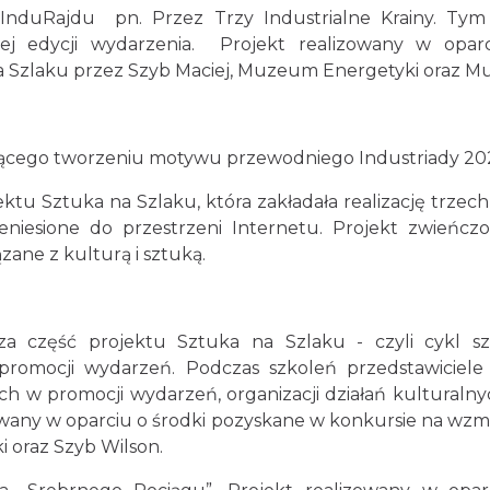
ja InduRajdu pn. Przez Trzy Industrialne Krainy. T
lnej edycji wydarzenia. Projekt realizowany w opa
a Szlaku przez Szyb Maciej, Muzeum Energetyki oraz Mu
yczącego tworzeniu motywu przewodniego Industriady 202
ktu Sztuka na Szlaku, która zakładała realizację trze
eniesione do przestrzeni Internetu. Projekt zwieńc
zane z kulturą i sztuką.
wsza część projektu Sztuka na Szlaku - czyli cykl 
 promocji wydarzeń. Podczas szkoleń przedstawiciel
ch w promocji wydarzeń, organizacji działań kultural
owany w oparciu o środki pozyskane w konkursie na wzm
i oraz Szyb Wilson.