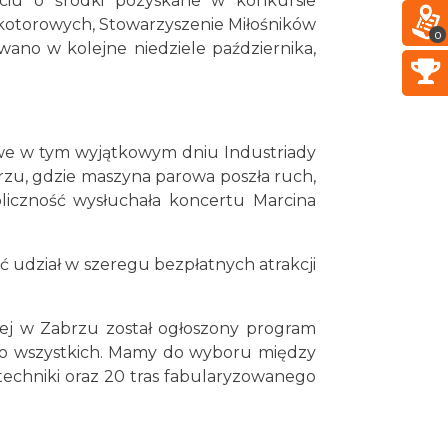
arciu o środki pozyskane w konkursie
skotorowych, Stowarzyszenie Miłośników
0
ano w kolejne niedziele października,
kowe w tym wyjątkowym dniu Industriady
rzu, gdzie maszyna parowa poszła ruch,
liczność wysłuchała koncertu Marcina
ć udział w szeregu bezpłatnych atrakcji
wej w Zabrzu został ogłoszony program
li o wszystkich. Mamy do wyboru między
 techniki oraz 20 tras fabularyzowanego