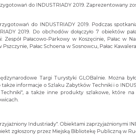
t. przygotowań do INDUSTRIADY 2019. Zaprezentowany z
 przygotowań do INDUSTRIADY 2019. Podczas spotkania
RIADY 2019. Do obchodów dołączyło 7 obiektów pałac
imi: Zespół Pałacowo-Parkowy w Koszęcinie, Pałac w N
Pszczynie, Pałac Schoena w Sosnowcu, Pałac Kawaler
iędzynarodowe Targi Turystyki GLOBalnie. Można było o
także informacje o Szlaku Zabytków Techniki i o INDU
echniki", a także inne produkty szlakowe, które na
owicach.
rzyjaźniony Industriady". Obiektami zaprzyjaźnionymi 
obiekt zgłoszony przez Miejską Bibliotekę Publiczną w Rud