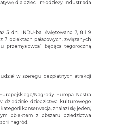
ywę dla dzieci i młodzieży. Industriada
ż 3 dni. INDU-bal świętowano 7, 8 i 9
z 7 obiektach pałacowych, związanych
iela u przemysłowca”, będąca tegoroczną
udział w szeregu bezpłatnych atrakcji
 Europejskiego/Nagrody Europa Nostra
w dziedzinie dziedzictwa kulturowego
egorii konserwacja, znalazł się jeden,
nym obiektem z obszaru dziedzictwa
torii nagród.