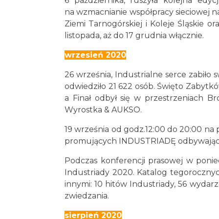
6 października, ruszyła kolejna edy
na wzmacnianie współpracy sieciowej n
Ziemi Tarnogórskiej i Koleje Śląskie
listopada, aż do 17 grudnia włącznie.
wrzesień 2020
26 września, Industrialne serce zabił
odwiedziło 21 622 osób. Święto Zabytk
a Finał odbył się w przestrzeniach 
Wyrostka & AUKSO.
19 września od godz.12:00 do 20:00 na 
promujących INDUSTRIADĘ odbywającą 
Podczas konferencji prasowej w ponie
Industriady 2020. Katalog tegorocznyc
innymi: 10 hitów Industriady, 56 wydar
zwiedzania.
sierpień 2020