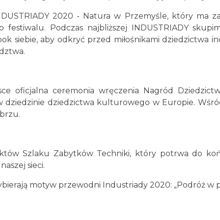
NDUSTRIADY 2020 - Natura w Przemyśle, który ma za 
 festiwalu. Podczas najbliższej INDUSTRIADY skupi
k siebie, aby odkryć przed miłośnikami dziedzictwa in
dztwa.
sce oficjalna ceremonia wręczenia Nagród Dziedzict
w dziedzinie dziedzictwa kulturowego w Europie. Wśró
abrzu.
ektów Szlaku Zabytków Techniki, który potrwa do ko
aszej sieci.
ybierają motyw przewodni Industriady 2020: „Podróż w p