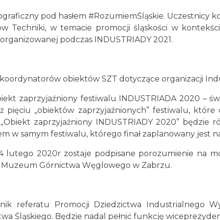
otograficzny pod hasłem #RozumiemŚląskie. Uczestnicy 
 Techniki, w temacie promocji śląskości w kontekśc
 zorganizowanej podczas INDUSTRIADY 2021.
e koordynatorów obiektów SZT dotyczące organizacji Ind
biekt zaprzyjaźniony festiwalu INDUSTRIADA 2020 – św
iż pięciu „obiektów zaprzyjaźnionych” festiwalu, któr
u „Obiekt zaprzyjaźniony INDUSTRIADY 2020” będzie r
em w samym festiwalu, którego finał zaplanowany jest n
4 lutego 2020r zostaje podpisane porozumienie na mo
na Muzeum Górnictwa Węglowego w Zabrzu.
ik referatu Promocji Dziedzictwa Industrialnego Wy
 Śląskiego. Będzie nadal pełnić funkcję wiceprezyden