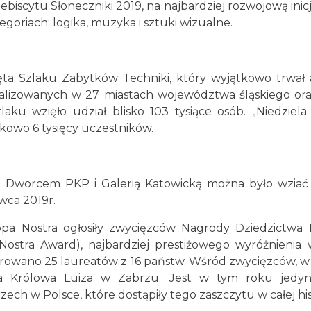
scytu Słoneczniki 2019, na najbardziej rozwojową inicjat
goriach: logika, muzyka i sztuki wizualne.
ta Szlaku Zabytków Techniki, który wyjątkowo trwał a
kalizowanych w 27 miastach województwa śląskiego ora
 Szlaku wzięło udział blisko 103 tysiące osób. „Niedz
kowo 6 tysięcy uczestników.
d Dworcem PKP i Galerią Katowicką można było wziać 
ca 2019r.
ropa Nostra ogłosiły zwycięzców Nagrody Dziedzictwa
ostra Award), najbardziej prestiżowego wyróżnienia 
wano 25 laureatów z 16 państw. Wśród zwycięzców, w kat
nia Królowa Luiza w Zabrzu. Jest w tym roku jedy
ch w Polsce, które dostąpiły tego zaszczytu w całej his