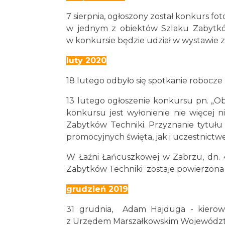
7 sierpnia, ogłoszony został konkurs f
w jednym z obiektów Szlaku Zabytków
w konkursie będzie udział w wystawie
luty 2020
18 lutego odbyło się spotkanie robocz
13 lutego ogłoszenie konkursu pn. „O
konkursu jest wyłonienie nie więcej n
Zabytków Techniki. Przyznanie tytuł
promocyjnych święta, jak i uczestnictw
W Łaźni Łańcuszkowej w Zabrzu, dn. 
Zabytków Techniki zostaje powierzo
grudzień 2019
31 grudnia, Adam Hajduga - kierown
z Urzędem Marszałkowskim Województwa