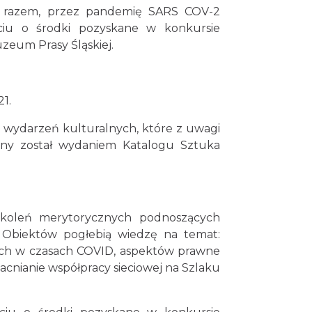
ym razem, przez pandemię SARS COV-2
rciu o środki pozyskane w konkursie
zeum Prasy Śląskiej.
1.
ch wydarzeń kulturalnych, które z uwagi
zony został wydaniem Katalogu Sztuka
szkoleń merytorycznych podnoszących
e Obiektów pogłebią wiedzę na temat:
nych w czasach COVID, aspektów prawne
acnianie współpracy sieciowej na Szlaku