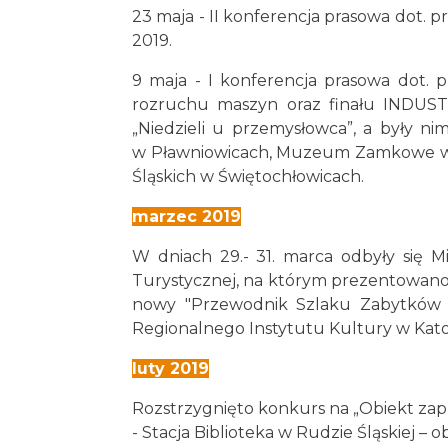
23 maja - II konferencja prasowa do
2019.
9 maja - I konferencja prasowa dot.
rozruchu maszyn oraz finału INDUST
„Niedzieli u przemysłowca”, a były n
w Pławniowicach, Muzeum Zamkowe w 
Śląskich w Świętochłowicach.
marzec 2019
W dniach 29.- 31. marca odbyły się M
Turystycznej, na którym prezentowano 
nowy "Przewodnik Szlaku Zabytków T
Regionalnego Instytutu Kultury w Kat
luty 2019
Rozstrzygnięto konkurs na „Obiekt zap
- Stacja Biblioteka w Rudzie Śląskiej – 