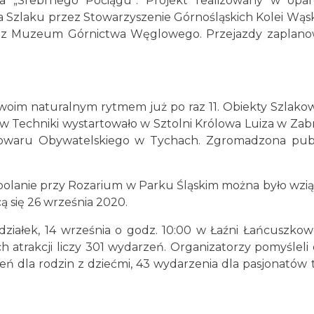
cja „Srebrnego Pociągu”. Projekt realizowany w op
a Szlaku przez Stowarzyszenie Górnośląskich Kolei Wą
 oraz Muzeum Górnictwa Węglowego. Przejazdy zaplanow
o swoim naturalnym rytmem już po raz 11. Obiekty Szla
ów Techniki wystartowało w Sztolni Królowa Luiza w Zab
Browaru Obywatelskiego w Tychach. Zgromadzona pub
polanie przy Rozarium w Parku Śląskim można było wzią
się 26 września 2020.
działek, 14 września o godz. 10:00 w Łaźni Łańcuszko
h atrakcji liczy 301 wydarzeń. Organizatorzy pomyśle
zeń dla rodzin z dziećmi, 43 wydarzenia dla pasjonatów