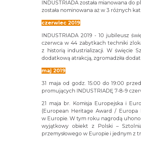
INDUSTRIADA została mianowana do plebi
została nominowana aż w 3 różnych kate
czerwiec 2019
INDUSTRIADA 2019 - 10 jubileusz świę
czerwca w 44 zabytkach techniki zlo
z historią industrializacji. W święcie
dodatkową atrakcją, zgromadziła dodat
maj 2019
31 maja od godz. 15:00 do 19:00 prze
promujących INDUSTRIADĘ 7-8-9 czerw
21 maja br. Komisja Europejska i Eu
(European Heritage Award / Europa N
w Europie. W tym roku nagrodą uhonoro
wyjątkowy obiekt z Polski – Sztol
przemysłowego w Europie i jednym z trze