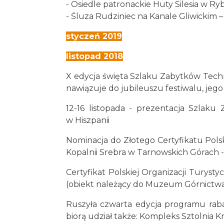
- Osiedle patronackie Huty Silesia w Ry
- Śluza Rudziniec na Kanale Gliwickim 
styczeń 2019
listopad 2018
X edycja święta Szlaku Zabytków Tech
nawiązuje do jubileuszu festiwalu, jego 
12-16 listopada - prezentacja Szlak
w Hiszpanii
Nominacja do Złotego Certyfikatu Polsk
Kopalnii Srebra w Tarnowskich Górach
Certyfikat Polskiej Organizacji Turyst
(obiekt należący do Muzeum Górnictw
Ruszyła czwarta edycja programu raba
biorą udział także: Kompleks Sztolnia K