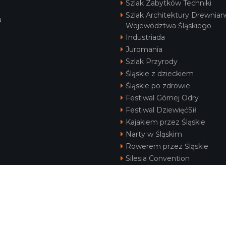
Szlak Zabytków Techniki
Szlak Architektury Drewnian
a
Województwa Śląskiego
Industriada
Juromania
Szlak Przyrody
Śląskie z dzieckiem
Śląskie po zdrowie
Festiwal Górnej Odry
Festiwal DziewięćSił
Kajakiem przez Śląskie
Narty w Śląskim
Rowerem przez Śląskie
Silesia Convention
KONTAKT
|
PUNKTY IT
|