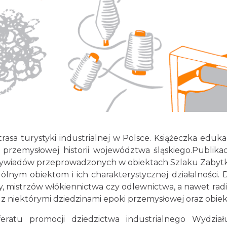
rasa turystyki industrialnej w Polsce. Książeczka edu
 przemysłowej historii województwa śląskiego.Publika
ywiadów przeprowadzonych w obiektach Szlaku Zabytków
ym obiektom i ich charakterystycznej działalności. D
zy, mistrzów włókiennictwa czy odlewnictwa, a nawet rad
z niektórymi dziedzinami epoki przemysłowej oraz obie
eferatu promocji dziedzictwa industrialnego Wydzi