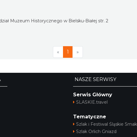
dział Muzeum Historycznego w Bielsku-Białej str. 2
«
1
»
A
NASZE SERWISY
Serwis Główny
SLASKIE.travel
Tematyczne
Szlak i Festiwal Śląskie Smak
Szlak Orlich Gniazd