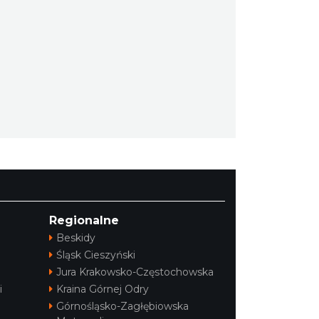
Regionalne
Beskidy
Śląsk Cieszyński
Jura Krakowsko-Częstochowska
i
Kraina Górnej Odry
Górnośląsko-Zagłębiowska