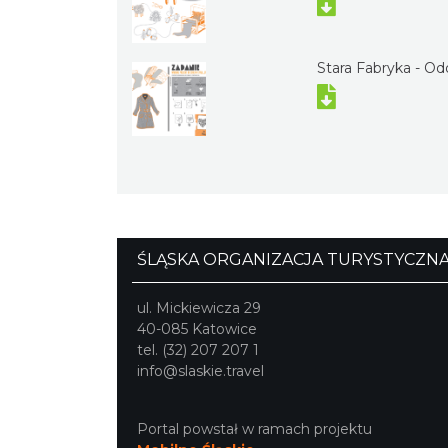
Stara Fabryka - Od
ŚLĄSKA ORGANIZACJA TURYSTYCZN
ul. Mickiewicza 29
40-085 Katowice
tel. (32) 207 207 1
info@slaskie.travel
Portal powstał w ramach projektu