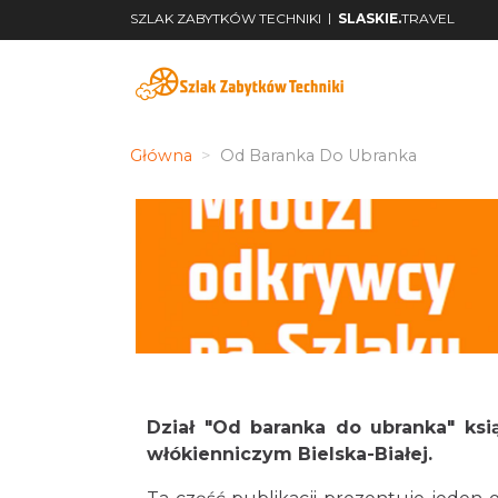
|
SZLAK ZABYTKÓW TECHNIKI
SLASKIE.
TRAVEL
Główna
Od Baranka Do Ubranka
Dział "Od baranka do ubranka" ks
włókienniczym Bielska-Białej.