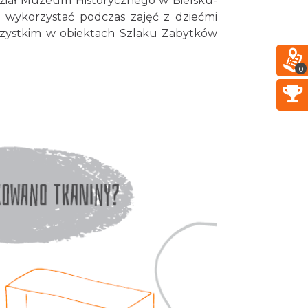
dział Muzeum Historycznego w Bielsku-
je wykorzystać podczas zajęć z dziećmi
szystkim w obiektach Szlaku Zabytków
0