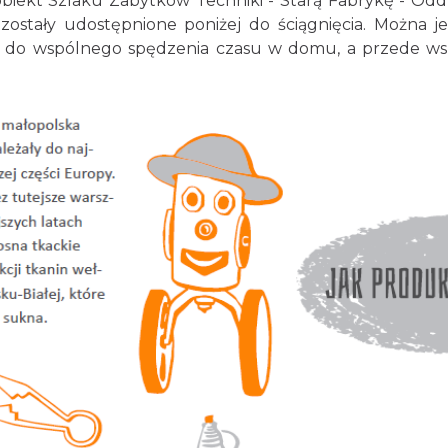
 obiekt Szlaku Zabytków Techniki - Starą Fabrykę - Od
i zostały udostępnione poniżej do ściągnięcia. Można 
ja do wspólnego spędzenia czasu w domu, a przede w