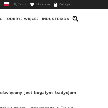
JĘZYK
Ulubione
Zaloguj
CI
ODKRYJ WIĘCEJ
INDUSTRIADA
poświęcony jest bogatym tradycjom