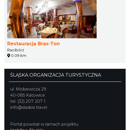
Restauracja Brax-Ton
Racibórz
0.09 km
ŚLĄSKA ORGANIZACJA TURYSTYCZNA
ul. Mickiewicza 29
40-085 Katowice
tel. (32) 207 207 1
info@slaskie.travel
Portal powstał w ramach projektu