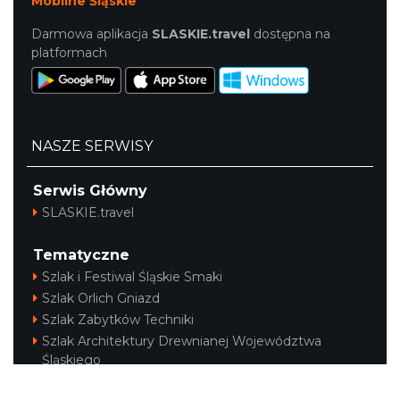
Mobilne Śląskie
Darmowa aplikacja
SLASKIE.travel
dostępna na
platformach
NASZE SERWISY
Serwis Główny
SLASKIE.travel
Tematyczne
Szlak i Festiwal Śląskie Smaki
Szlak Orlich Gniazd
Szlak Zabytków Techniki
Szlak Architektury Drewnianej Województwa
Śląskiego
Industriada