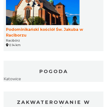
Podominikański kościół Św. Jakuba w
Raciborzu
Racibórz
0.14 km
POGODA
Katowice
ZAKWATEROWANIE W