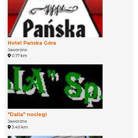
Hotel Pańska Góra
Jaworzno
0.77 km
"Dalia" noclegi
Jaworzno
3.40 km