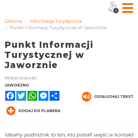
0
Główna
Informacja Turystyczna
Punkt Informacji Turystycznej W Jaworznie
Punkt Informacji
Turystycznej w
Jaworznie
Miejscowość:
JAWORZNO
Facebook
Twitter
WhatsApp
Messenger
Share
ODSŁUCHAJ TEKST
DODAJ DO PLANERA
Idealny podróżnik to ten, kto potrafi wejść w kontakt