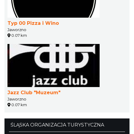
Typ 00 Pizza i Wino
Jaworzno
0.07 km
Jazz Club "Muzeum"
Jaworzno
0.07 km
ŚLĄSKA ORGANIZACJA TURYSTYCZNA