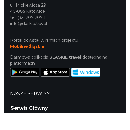
ul. Mickiewicza 29
40-085 Katowice
tel. (32) 207 207 1
info@slaskie.travel
Portal powstał w ramach projektu
Mobilne Śląskie
Darmowa aplikacja
SLASKIE.travel
dostępna na
platformach
NASZE SERWISY
Serwis Główny
SLASKIE.travel
Tematyczne