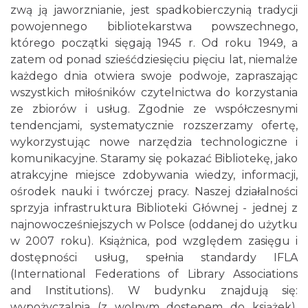
zwą ją jaworznianie, jest spadkobierczynią tradycji
powojennego bibliotekarstwa powszechnego,
którego początki sięgają 1945 r. Od roku 1949, a
zatem od ponad szieśćdziesięciu pięciu lat, niemalże
każdego dnia otwiera swoje podwoje, zapraszając
wszystkich miłośników czytelnictwa do korzystania
ze zbiorów i usług. Zgodnie ze współczesnymi
tendencjami, systematycznie rozszerzamy ofertę,
wykorzystując nowe narzędzia technologiczne i
komunikacyjne. Staramy się pokazać Bibliotekę, jako
atrakcyjne miejsce zdobywania wiedzy, informacji,
ośrodek nauki i twórczej pracy. Naszej działalności
sprzyja infrastruktura Biblioteki Głównej - jednej z
najnowocześniejszych w Polsce (oddanej do użytku
w 2007 roku). Książnica, pod względem zasięgu i
dostępności usług, spełnia standardy IFLA
(International Federations of Library Associations
and Institutions). W budynku znajdują się:
wypożyczalnia (z wolnym dostępem do książek),