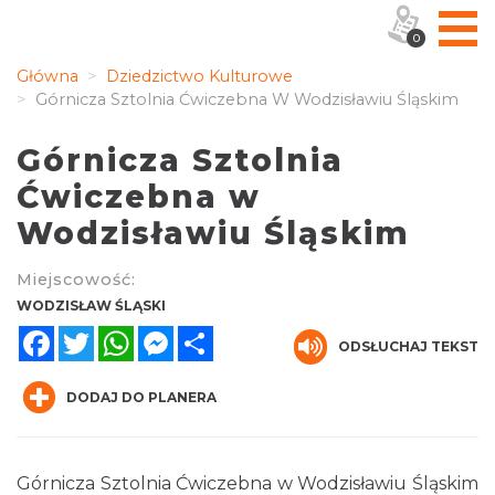
0
Główna
Dziedzictwo Kulturowe
Górnicza Sztolnia Ćwiczebna W Wodzisławiu Śląskim
Górnicza Sztolnia
Ćwiczebna w
Wodzisławiu Śląskim
Miejscowość:
WODZISŁAW ŚLĄSKI
Facebook
Twitter
WhatsApp
Messenger
Share
ODSŁUCHAJ TEKST
DODAJ DO PLANERA
Górnicza Sztolnia Ćwiczebna w Wodzisławiu Śląskim