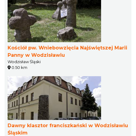
Kościół pw. Wniebowzięcia Najświętszej Marii
Panny w Wodzisławiu
Wodzisław Śląski
0.50 km
Dawny klasztor franciszkański w Wodzisławiu
Śląskim