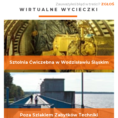
Zauważyłeś błąd w treści?
ZGŁOŚ
WIRTUALNE WYCIECZKI
Sztolnia Ćwiczebna w Wodzisławiu Śląskim
Poza Szlakiem Zabytków Techniki