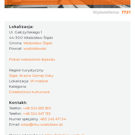
Wyświetlenia:
1721
Lokalizacja:
Ul. Gałczyńskiego 1
44-300 Wodzisław Śląski
Gmina:
Wodzisław Śląski
Powiat:
wodzisławski
Pokaż wskazówki dojazdu
Region turystyczny:
Śląsk, Kraina Górnej Odry
Lokalizacja:
W mieście
Kategoria:
Dziedzictwo kulturowe
Kontakt:
Telefon:
+48 324 553 593
Telefon:
+48 324 547 133
Numer specjalny:
483 245 471 34
Email:
sckp@cku.wodzislaw.pl