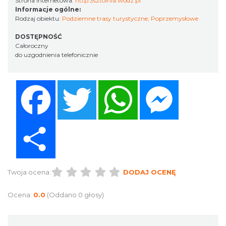
Strona internetowa:
http://sztolnia.wodz.pl
Informacje ogólne:
Rodzaj obiektu:
Podziemne trasy turystyczne
,
Poprzemysłowe
DOSTĘPNOŚĆ
Całoroczny
do uzgodnienia telefonicznie
Facebook
Twitter
WhatsApp
Messenger
Share
Twoja ocena:
DODAJ OCENĘ
Ocena:
0.0
(Oddano 0 głosy)