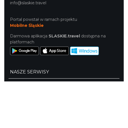
info@slaskie.travel
Portal powstał w ramach projektu
Mobilne Śląskie
Darmowa aplikacja
SLASKIE.travel
dostępna na
platformach
NASZE SERWISY
Serwis Główny
SLASKIE.travel
Tematyczne
Szlak i Festiwal Śląskie Smaki
Szlak Orlich Gniazd
Szlak Zabytków Techniki