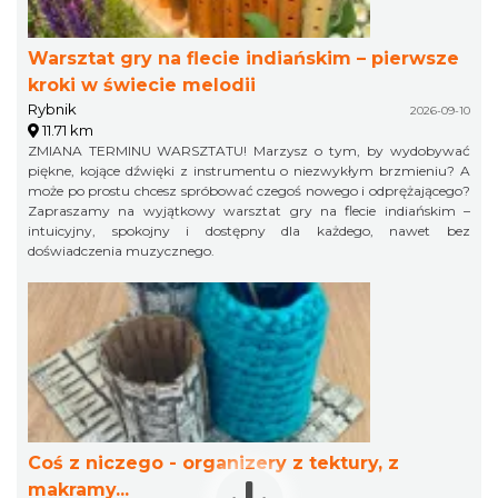
Warsztat gry na flecie indiańskim – pierwsze
kroki w świecie melodii
Rybnik
2026-09-10
11.71 km
ZMIANA TERMINU WARSZTATU! Marzysz o tym, by wydobywać
piękne, kojące dźwięki z instrumentu o niezwykłym brzmieniu? A
może po prostu chcesz spróbować czegoś nowego i odprężającego?
Zapraszamy na wyjątkowy warsztat gry na flecie indiańskim –
intuicyjny, spokojny i dostępny dla każdego, nawet bez
doświadczenia muzycznego.
Coś z niczego - organizery z tektury, z
makramy...