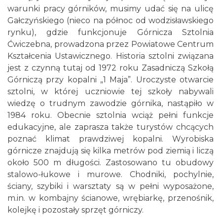
warunki pracy górników, musimy udać się na ulicę
Gałczyńskiego (nieco na północ od wodzisławskiego
rynku), gdzie funkcjonuje Górnicza Sztolnia
Ćwiczebna, prowadzona przez Powiatowe Centrum
Kształcenia Ustawicznego. Historia sztolni związana
jest z czynną tutaj od 1972 roku Zasadniczą Szkołą
Górniczą przy kopalni „1 Maja”. Uroczyste otwarcie
sztolni, w której uczniowie tej szkoły nabywali
wiedzę o trudnym zawodzie górnika, nastąpiło w
1984 roku. Obecnie sztolnia wciąż pełni funkcje
edukacyjne, ale zaprasza także turystów chcących
poznać klimat prawdziwej kopalni. Wyrobiska
górnicze znajdują się kilka metrów pod ziemią i liczą
około 500 m długości. Zastosowano tu obudowy
stalowo-łukowe i murowe. Chodniki, pochylnie,
ściany, szybiki i warsztaty są w pełni wyposażone,
m.in. w kombajny ścianowe, wrębiarkę, przenośnik,
kolejkę i pozostały sprzęt górniczy.