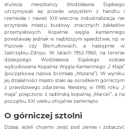
stulecia mieszkańcy Wodzisławia Śląskiego
utrzymywali się przede wszystkim z handlu i
rzemiosła i nawet XIX-wieczna industrializacja nie
przyniosła miastu budowy znacznych zakładów
przemysłowych. Kopalnie węgla kamiennego
powstawały jednak w najbliższym sąsiedztwie, np. w
Pszowie czy Biertułtowach, a następnie w
Jastrzębiu-Zdroju. W latach 1952-1960, na terenie
dzisiejszego Wodzisławia Śląskiego została
wybudowana Kopalnia Węgla Kamiennego „1 Maja”
(początkowa nazwa brzmiała „Mszana”). W wyniku
jej działalności miasto stało się ośrodkiem górniczym
z prawdziwego zdarzenia. Niestety, w 1995 roku „1
maja” połączono z radlińską kopalnią „Marcel”, a na
początku XXI wieku oficjalnie zamknięto.
O górniczej sztolni
Dzisiaj, jeżeli chcemy zejść pod ziemię i zobaczyć