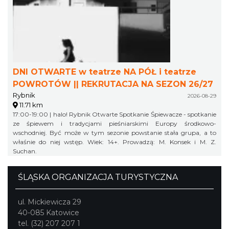
DNI OTWARTE w teatrze NA PÓŁ i teatrze
POWROTÓW || REKRUTACJA NA SEZON 26/27
Rybnik
2026-08-29
11.71 km
17:00-19:00 | halo! Rybnik Otwarte Spotkanie Śpiewacze - spotkanie
ze śpiewem i tradycjami pieśniarskimi Europy środkowo-
wschodniej. Być może w tym sezonie powstanie stała grupa, a to
właśnie do niej wstęp. Wiek: 14+. Prowadzą: M. Konsek i M. Z.
Suchan.
ŚLĄSKA ORGANIZACJA TURYSTYCZNA
ul. Mickiewicza 29
40-085 Katowice
tel. (32) 207 207 1