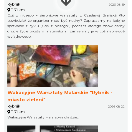
Rybnik
2026-08-19
11.71 km
Coś z niczego – sierpniowe warsztaty z Czesławą Brańską Kto
powiedział, że organizer musi być nudny? Zapraszamy na kolejne
spotkanie z cyklu „Coś z niczego”, podczas którego znów damy
drugie życie prostym materiałom i zamienimy je w coś naprawdę
wyjątkowego!
Wakacyjne Warsztaty Malarskie "Rybnik -
miasto zieleni"
Rybnik
2026-08-22
11.71 km
Wakacyjne Warsztaty Malarstwa dla dzieci