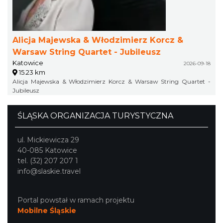
Alicja Majewska & Włodzimierz Korcz &
Warsaw String Quartet - Jubileusz
Katowice
2026-09-18
15.23 km
Alicja Majewska & Włodzimierz Korcz & Warsaw String Quartet -
Jubileusz
ŚLĄSKA ORGANIZACJA TURYSTYCZNA
ul. Mickiewicza 29
40-085 Katowice
tel. (32) 207 207 1
info@slaskie.travel
Portal powstał w ramach projektu
Mobilne Śląskie