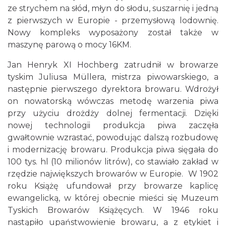
ze strychem na słód, młyn do słodu, suszarnię i jedną
z pierwszych w Europie - przemysłową lodownię.
Nowy kompleks wyposażony został także w
maszynę parową o mocy 16KM.
Jan Henryk XI Hochberg zatrudnił w browarze
tyskim Juliusa Müllera, mistrza piwowarskiego, a
następnie pierwszego dyrektora browaru. Wdrożył
on nowatorską wówczas metodę warzenia piwa
przy użyciu drożdży dolnej fermentacji. Dzięki
nowej technologii produkcja piwa zaczęła
gwałtownie wzrastać, powodując dalszą rozbudowę
i modernizację browaru. Produkcja piwa sięgała do
100 tys. hl (10 milionów litrów), co stawiało zakład w
rzędzie największych browarów w Europie. W 1902
roku Książę ufundował przy browarze kaplicę
ewangelicką, w której obecnie mieści się Muzeum
Tyskich Browarów Książęcych. W 1946 roku
nastąpiło upaństwowienie browaru, a z etykiet i