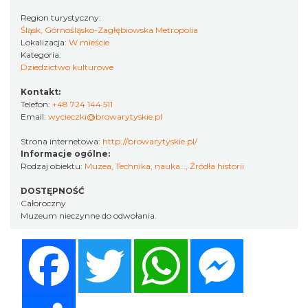
Region turystyczny:
Śląsk, Górnośląsko-Zagłębiowska Metropolia
Lokalizacja:
W mieście
Kategoria:
Dziedzictwo kulturowe
Kontakt:
Telefon:
+48 724 144 511
Email:
wycieczki@browarytyskie.pl
Strona internetowa:
http://browarytyskie.pl/
Informacje ogólne:
Rodzaj obiektu:
Muzea
,
Technika, nauka…
,
Źródła historii
DOSTĘPNOŚĆ
Całoroczny
Muzeum nieczynne do odwołania.
Facebook
Twitter
WhatsApp
Messenger
Share