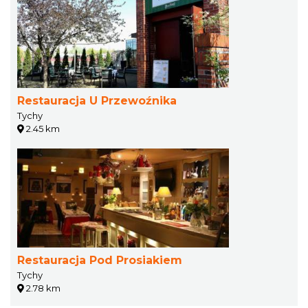
Restauracja U Przewoźnika
Tychy
2.45 km
Restauracja Pod Prosiakiem
Tychy
2.78 km