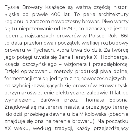
Tyskie Browary Książęce są ważną częścią historii
Śląska od prawie 400 lat. To perła architektury
regionu, a zarazem nowoczesny browar. Piwo warzy
się tu nieprzerwanie od 1629 r., co oznacza, że jest to
jeden z najstarszych browarów w Polsce. Rok 1861
to data przełomowa i początek wielkiej rozbudowy
browaru w Tychach, która trwa do dziś. Za twórcę
jego potęgi uważa się Jana Henryka XI Hochberga,
księcia pszczyńskiego – wizjonera i przedsiębiorcę.
Dzięki opracowaniu metody produkcji piwa dolnej
fermentacji stał się jednym z najnowocześniejszych i
najszybciej rozwijających się browarów. Browar tyski
otrzymał oświetlenie elektryczne, zaledwie 11 lat po
wynalezieniu żarówki przez Thomasa Edisona.
Znajdował się na terenie miasta, a przez jego tereny
do dziś przebiega dawna ulica Mikołowska (obecnie
znajduje się ona na terenie browaru). Na początku
XX wieku, według tradycji, każdy przejeżdżający