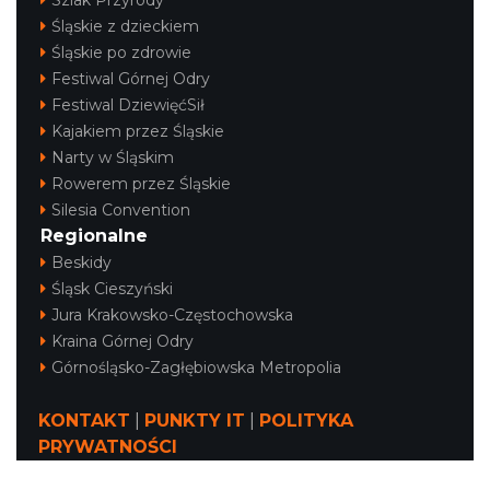
Szlak Przyrody
Śląskie z dzieckiem
Śląskie po zdrowie
Festiwal Górnej Odry
Festiwal DziewięćSił
Kajakiem przez Śląskie
Narty w Śląskim
Rowerem przez Śląskie
Silesia Convention
Regionalne
Beskidy
Śląsk Cieszyński
Jura Krakowsko-Częstochowska
Kraina Górnej Odry
Górnośląsko-Zagłębiowska Metropolia
KONTAKT
|
PUNKTY IT
|
POLITYKA
PRYWATNOŚCI