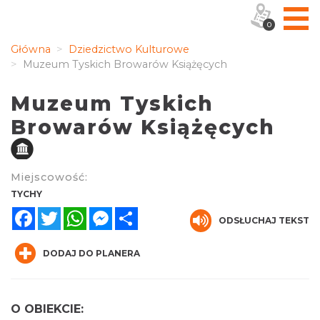
0
Główna
Dziedzictwo Kulturowe
Muzeum Tyskich Browarów Książęcych
Muzeum Tyskich
Browarów Książęcych
Miejscowość:
TYCHY
Facebook
Twitter
WhatsApp
Messenger
Share
ODSŁUCHAJ TEKST
DODAJ DO PLANERA
O OBIEKCIE: