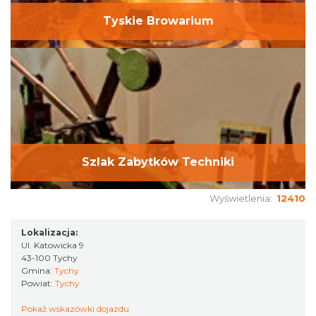
Tyskie Browarium
Szlak Zabytków Techniki
Wyświetlenia:
12410
Lokalizacja:
Ul. Katowicka 9
43-100 Tychy
Gmina:
Tychy
Powiat:
Tychy
Pokaż wskazówki dojazdu