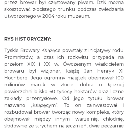
przez browar był częstowany piwem. Dziś można
skosztować złocistego trunku podczas zwiedzania
utworzonego w 2004 roku muzeum.
RYS HISTORYCZNY:
Tyskie Browary Książęce powstały z inicjatywy rodu
Promnitzów, a czas ich rozkwitu przypada na
przełom XIX i XX w. Ówczesnym właścicielem
browaru był wizjoner, książę Jan Henryk XI
Hochberg. Jego ogromny majątek obejmował 100
milionów marek w złocie, dobra o łącznej
powierzchni blisko 60 tysięcy hektarów oraz liczne
zakłady przemysłowe. Od jego tytułu browar
nazwano „książęcym”. To on zainwestował i
rozbudował browar tworząc nowy kompleks, który
obejmował między innymi warzelnię, chłodnię,
słodownię ze strychem na jęczmień, dwie pęczarnie