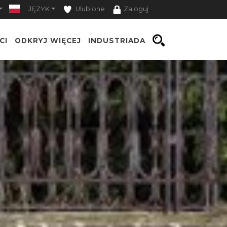
JĘZYK
Ulubione
Zaloguj
CI
ODKRYJ WIĘCEJ
INDUSTRIADA