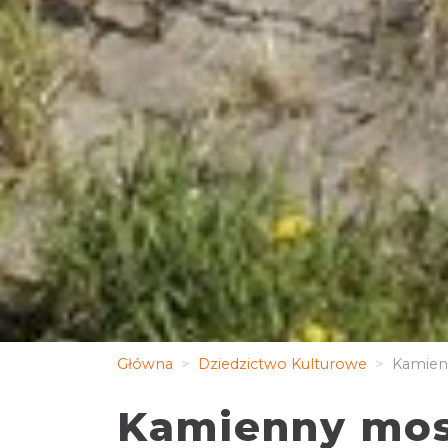
Główna
Dziedzictwo Kulturowe
Kamienn
Kamienny most