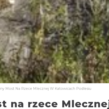
y Most Na Rzece Mlecznej W Katowicach Podlesiu
 na rzece Mleczne