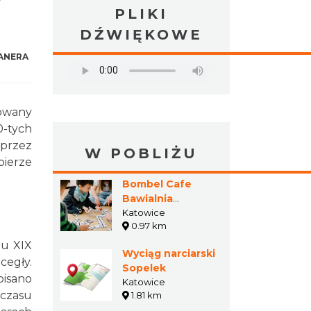
PLIKI
DŹWIĘKOWE
ANERA
dowany
0-tych
 przez
W POBLIŻU
bierze
Bombel Cafe
Bawialnia
Naturalna
Katowice
0.97 km
mu XIX
Wyciąg narciarski
cegły.
Sopelek
pisano
Katowice
 czasu
1.81 km