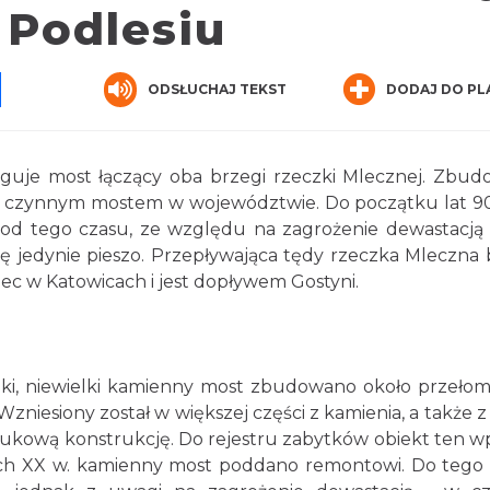
 Podlesiu
pp
senger
Share
ODSŁUCHAJ TEKST
DODAJ DO PL
guje most łączący oba brzegi rzeczki Mlecznej. Zbu
zym, czynnym mostem w województwie. Do początku lat 9
t od tego czasu, ze względu na zagrożenie dewastacją
ę jedynie pieszo. Przepływająca tędy rzeczka Mleczna 
ec w Katowicach i jest dopływem Gostyni.
eczki, niewielki kamienny most zbudowano około przeło
 Wzniesiony został w większej części z kamienia, a także z 
 łukową konstrukcję. Do rejestru zabytków obiekt ten w
tych XX w. kamienny most poddano remontowi. Do tego