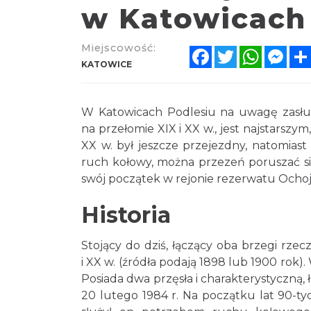
w Katowicach
Miejscowość:
Facebook
Twitter
WhatsA
Mes
KATOWICE
W Katowicach Podlesiu na uwagę zasłu
na przełomie XIX i XX w., jest najstars
XX w. był jeszcze przejezdny, natomias
ruch kołowy, można przezeń poruszać si
swój początek w rejonie rezerwatu Ochoj
Historia
Stojący do dziś, łączący oba brzegi rz
i XX w. (źródła podają 1898 lub 1900 rok).
Posiada dwa przęsła i charakterystyczną,
20 lutego 1984 r. Na początku lat 90-