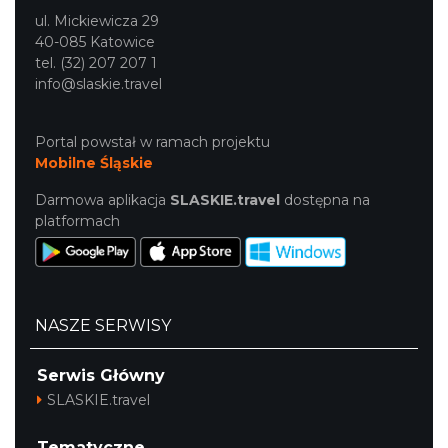
ul. Mickiewicza 29
40-085 Katowice
tel. (32) 207 207 1
info@slaskie.travel
Portal powstał w ramach projektu
Mobilne Śląskie
Darmowa aplikacja
SLASKIE.travel
dostępna na
platformach
NASZE SERWISY
Serwis Główny
SLASKIE.travel
Tematyczne