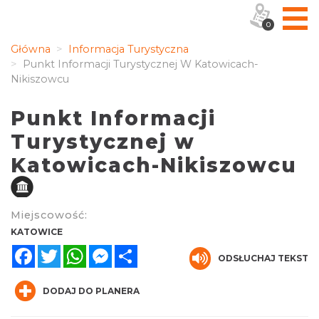
0
Główna
Informacja Turystyczna
Punkt Informacji Turystycznej W Katowicach-
Nikiszowcu
Punkt Informacji
Turystycznej w
Katowicach-Nikiszowcu
Miejscowość:
KATOWICE
Facebook
Twitter
WhatsApp
Messenger
Share
ODSŁUCHAJ TEKST
DODAJ DO PLANERA