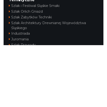
Szlak i Festiwal Śląskie Smaki
Szlak Orlich Gniazd
Szlak Zabytków Techniki
Szlak Architektury Drewnianej Województwa
Śląskiego
Industriada
Juromania
Szlak Przyrody
Śląskie z dzieckiem
Śląskie po zdrowie
Festiwal Górnej Odry
Festiwal DziewięćSił
Kajakiem przez Śląskie
Narty w Śląskim
Rowerem przez Śląskie
Silesia Convention
Regionalne
Beskidy